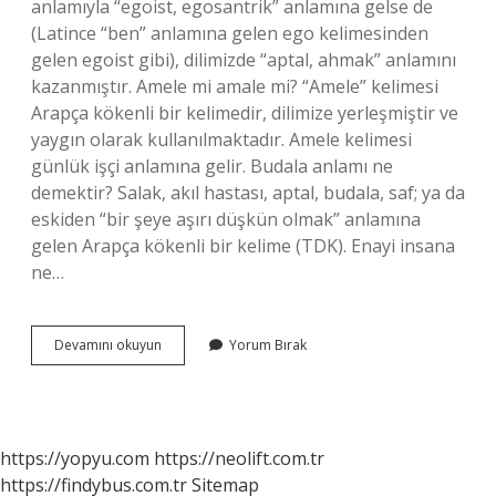
anlamıyla “egoist, egosantrik” anlamına gelse de
(Latince “ben” anlamına gelen ego kelimesinden
gelen egoist gibi), dilimizde “aptal, ahmak” anlamını
kazanmıştır. Amele mi amale mi? “Amele” kelimesi
Arapça kökenli bir kelimedir, dilimize yerleşmiştir ve
yaygın olarak kullanılmaktadır. Amele kelimesi
günlük işçi anlamına gelir. Budala anlamı ne
demektir? Salak, akıl hastası, aptal, budala, saf; ya da
eskiden “bir şeye aşırı düşkün olmak” anlamına
gelen Arapça kökenli bir kelime (TDK). Enayi insana
ne…
Enayi
Devamını okuyun
Yorum Bırak
Demek
Ne
Anlama
Gelir
https://yopyu.com
https://neolift.com.tr
https://findybus.com.tr
Sitemap