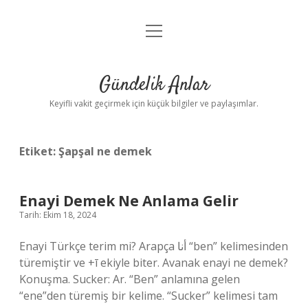
menüyü
Anasayfa
aç
Gizlilik Politikası
Gündelik Anlar
Yasal Uyarı
Keyifli vakit geçirmek için küçük bilgiler ve paylaşımlar.
Hakkımızda
Etiket:
Şapşal ne demek
Enayi Demek Ne Anlama Gelir
Tarih: Ekim 18, 2024
Enayi Türkçe terim mi? Arapça أنا “ben” kelimesinden
türemiştir ve +ī ekiyle biter. Avanak enayi ne demek?
Konuşma. Sucker: Ar. “Ben” anlamına gelen
“ene”den türemiş bir kelime. “Sucker” kelimesi tam