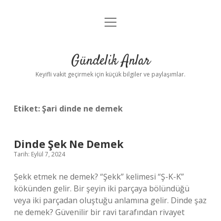
menüyü
Anasayfa
aç
Gizlilik Politikası
Gündelik Anlar
Yasal Uyarı
Keyifli vakit geçirmek için küçük bilgiler ve paylaşımlar.
Hakkımızda
Etiket:
Şari dinde ne demek
Dinde Şek Ne Demek
Tarih: Eylül 7, 2024
Şekk etmek ne demek? “Şekk” kelimesi “Ş-K-K”
kökünden gelir. Bir şeyin iki parçaya bölündüğü
veya iki parçadan oluştuğu anlamına gelir. Dinde şaz
ne demek? Güvenilir bir ravi tarafından rivayet