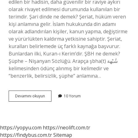
edilen bir hadisin, daha güvenilir bir raviye aykırı
olarak rivayet edilmesi durumunda kullanılan bir
terimdir. Şari dinde ne demek? Şeriat, hüküm veren
kişi anlamına gelir. İslam hukukunda din adamı
olarak adlandırılan kişiler, kanun yapma, değiştirme
ve yürürlükten kaldırma yetkisine sahiptir. Şeriat,
kuralları belirlemede üç farklı kaynağa başvurur.
Bunlardan ilki, Kuran-ı Kerim’dir. ŞBH ne demek?
Şüphe – Nişanyan Sözlüğü. Arapça şbha(t) شُبْهة
kelimesinden ödünç alınmış bir kelimedir ve
“benzerlik, belirsizlik, şüphe” anlamına…
Dinde
Devamını okuyun
10 Yorum
Şek
Ne
Demek
https://yopyu.com
https://neolift.com.tr
https://findybus.com.tr
Sitemap