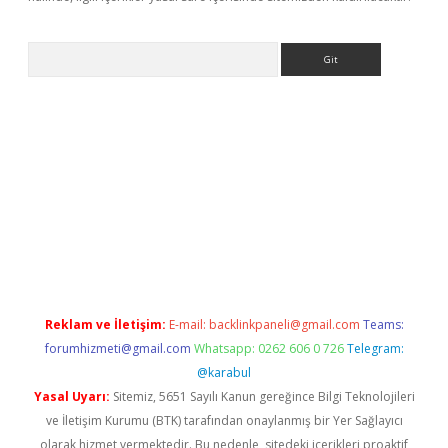
Arama
exbett.net/
betexper.xyz
Reklam ve İletişim:
E-mail:
backlinkpaneli@gmail.com
Teams:
forumhizmeti@gmail.com
Whatsapp: 0262 606 0 726
Telegram:
@karabul
Yasal Uyarı:
Sitemiz, 5651 Sayılı Kanun gereğince Bilgi Teknolojileri
ve İletişim Kurumu (BTK) tarafından onaylanmış bir Yer Sağlayıcı
olarak hizmet vermektedir. Bu nedenle, sitedeki içerikleri proaktif