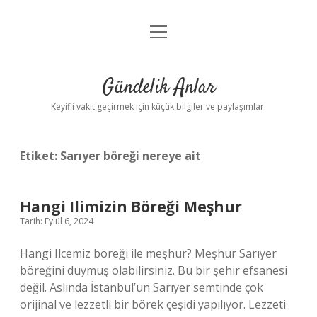
menüyü
Anasayfa
aç
Gizlilik Politikası
Gündelik Anlar
Yasal Uyarı
Keyifli vakit geçirmek için küçük bilgiler ve paylaşımlar.
Hakkımızda
Etiket:
Sarıyer böreği nereye ait
Hangi Ilimizin Böreği Meşhur
Tarih: Eylül 6, 2024
Hangi Ilcemiz böreği ile meşhur? Meşhur Sarıyer
böreğini duymuş olabilirsiniz. Bu bir şehir efsanesi
değil. Aslında İstanbul’un Sarıyer semtinde çok
orijinal ve lezzetli bir börek çeşidi yapılıyor. Lezzeti