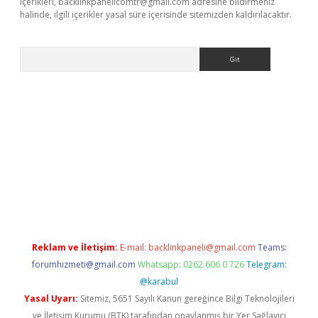
içerikleri,
backlinkpanelicomtr@gmail.com
adresine bildirmeniz
halinde, ilgili içerikler yasal süre içerisinde sitemizden kaldırılacaktır.
Arama
elexbett.net/
betexper.xyz
Reklam ve İletişim:
E-mail:
backlinkpaneli@gmail.com
Teams:
forumhizmeti@gmail.com
Whatsapp: 0262 606 0 726
Telegram:
@karabul
Yasal Uyarı:
Sitemiz, 5651 Sayılı Kanun gereğince Bilgi Teknolojileri
ve İletişim Kurumu (BTK) tarafından onaylanmış bir Yer Sağlayıcı