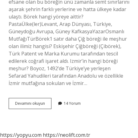
efsane olan bu böreğin ünü zamanla semt sınırlarını
aşarak şehrin farklı yerlerine ve hatta ülkeye kadar
ulaştı. Börek hangi yöreye aittir?
PastaÜlke(ler)Levant, Arap Dünyası, Türkiye,
Güneydoğu Avrupa, Güney KafkasyaYazarOsmanlı
MutfağıTürBörek1 satır daha Çiğ böreği ile meşhur
olan ilimiz hangisi? Eskişehir Çiğböreği (Çibörek),
Türk Patent ve Marka Kurumu tarafından tescil
edilerek coğrafi işaret aldı. Izmir’in hangi böreği
meşhur? Boyoz, 1492’de Türkiye’ye yerleşen
Sefarad Yahudileri tarafından Anadolu ve özellikle
İzmir mutfağına sokulan ve İzmir…
Hangi
Devamını okuyun
14 Yorum
Ilimizin
Böreği
Meşhur
https://yopyu.com
https://neolift.com.tr