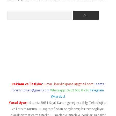
Arama
exbett.net/
betexper.xyz
Reklam ve İletişim:
E-mail:
backlinkpaneli@gmail.com
Teams:
forumhizmeti@gmail.com
Whatsapp: 0262 606 0 726
Telegram:
@karabul
Yasal Uyarı:
Sitemiz, 5651 Sayılı Kanun gereğince Bilgi Teknolojileri
ve İletişim Kurumu (BTK) tarafından onaylanmış bir Yer Sağlayıcı
olarak hizmet vermektedir. Bu nedenle, sitedeki içerikleri proaktif