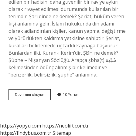
edilen bir hadisin, daha güvenilir bir raviye aykırı
olarak rivayet edilmesi durumunda kullanılan bir
terimdir. Şari dinde ne demek? Şeriat, hüküm veren
kişi anlamına gelir. İslam hukukunda din adamı
olarak adlandırılan kişiler, kanun yapma, değiştirme
ve yürürlükten kaldırma yetkisine sahiptir. Şeriat,
kuralları belirlemede üç farklı kaynağa başvurur.
Bunlardan ilki, Kuran-ı Kerim’dir. ŞBH ne demek?
Şüphe – Nişanyan Sözlüğü. Arapça şbha(t) شُبْهة
kelimesinden ödünç alınmış bir kelimedir ve
“benzerlik, belirsizlik, şüphe” anlamına…
Dinde
Devamını okuyun
10 Yorum
Şek
Ne
Demek
https://yopyu.com
https://neolift.com.tr
https://findybus.com.tr
Sitemap