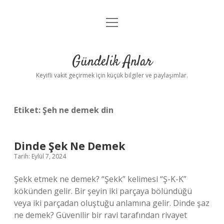
menüyü
Anasayfa
aç
Gizlilik Politikası
Gündelik Anlar
Yasal Uyarı
Keyifli vakit geçirmek için küçük bilgiler ve paylaşımlar.
Hakkımızda
Etiket:
Şeh ne demek din
Dinde Şek Ne Demek
Tarih: Eylül 7, 2024
Şekk etmek ne demek? “Şekk” kelimesi “Ş-K-K”
kökünden gelir. Bir şeyin iki parçaya bölündüğü
veya iki parçadan oluştuğu anlamına gelir. Dinde şaz
ne demek? Güvenilir bir ravi tarafından rivayet