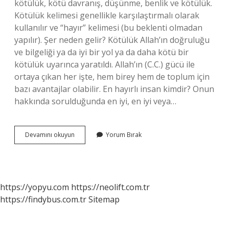
kötülük, kötü davranış, düşünme, benlik ve kötülük.
Kötülük kelimesi genellikle karşılaştırmalı olarak
kullanılır ve “hayır” kelimesi (bu beklenti olmadan
yapılır). Şer neden gelir? Kötülük Allah’ın doğruluğu
ve bilgeliği ya da iyi bir yol ya da daha kötü bir
kötülük uyarınca yaratıldı. Allah’ın (C.C.) gücü ile
ortaya çıkan her işte, hem birey hem de toplum için
bazı avantajlar olabilir. En hayırlı insan kimdir? Onun
hakkında sorulduğunda en iyi, en iyi veya…
En
Devamını okuyun
Yorum Bırak
Şerli
Kişi
Ne
Demek
https://yopyu.com
https://neolift.com.tr
https://findybus.com.tr
Sitemap