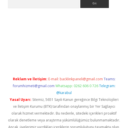
Arama
lexbett.net/
betexper.xyz
Reklam ve İletişim:
E-mail:
backlinkpaneli@gmail.com
Teams:
forumhizmeti@gmail.com
Whatsapp: 0262 606 0 726
Telegram:
@karabul
Yasal Uyarı:
Sitemiz, 5651 Sayılı Kanun gereğince Bilgi Teknolojileri
ve İletişim Kurumu (BTK) tarafından onaylanmış bir Yer Sağlayıcı
olarak hizmet vermektedir. Bu nedenle, sitedeki içerikleri proaktif
olarak denetleme veya araştırma yükümlülüğümüz bulunmamaktadır.
Ancak, üyelerimiz yazdıkları içeriklerin sorumluluğunu taşımakta olup,