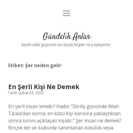
menüyü
Anasayfa
aç
Gizlilik Politikası
Gündelik Anlar
Yasal Uyarı
Keyifli vakit geçirmek için küçük bilgiler ve paylaşımlar.
Hakkımızda
Etiket:
Şer neden gelir
En Şerli Kişi Ne Demek
Tarih: Şubat 23, 2025
En şerli insan kimdir? Hadis: “Diriliş gününde Allah
Ta’ala’dan sonra, en kötü kişi karısına yaklaştıktan
sonra sırrını açıklayan kişidir.” Şer insan ne demek?
Birçok din ve kültürde tanımlanan kötülük veya