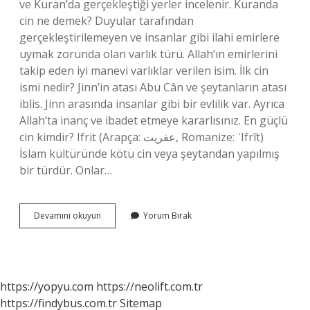
ve Kuran’da gerçekleştiği yerler incelenir. Kuranda
cin ne demek? Duyular tarafından
gerçekleştirilemeyen ve insanlar gibi ilahi emirlere
uymak zorunda olan varlık türü. Allah’ın emirlerini
takip eden iyi manevi varlıklar verilen isim. İlk cin
ismi nedir? Jinn’in atası Abu Cân ve şeytanların atası
iblis. Jinn arasında insanlar gibi bir evlilik var. Ayrıca
Allah’ta inanç ve ibadet etmeye kararlısınız. En güçlü
cin kimdir? Ifrit (Arapça: عفريت, Romanize: ʿIfrīt)
İslam kültüründe kötü cin veya şeytandan yapılmış
bir türdür. Onlar…
Cin
Devamını okuyun
Yorum Bırak
Ismi
Ne
Anlama
Gelir
https://yopyu.com
https://neolift.com.tr
https://findybus.com.tr
Sitemap