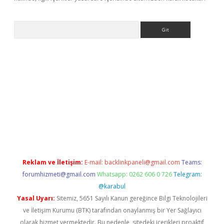
Arama
exbett.net/
betexper.xyz
Reklam ve İletişim:
E-mail:
backlinkpaneli@gmail.com
Teams:
forumhizmeti@gmail.com
Whatsapp: 0262 606 0 726
Telegram:
@karabul
Yasal Uyarı:
Sitemiz, 5651 Sayılı Kanun gereğince Bilgi Teknolojileri
ve İletişim Kurumu (BTK) tarafından onaylanmış bir Yer Sağlayıcı
olarak hizmet vermektedir. Bu nedenle, sitedeki içerikleri proaktif