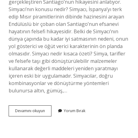
gerçekleştiren Santiago’nun hikayesini anlatıyor.
Simyacı’nın konusu nedir? Simyacı, İspanya’yı terk
edip Mısır piramitlerinin dibinde hazinesini arayan
Endülüslü bir çoban olan Santiago’nun efsanevi
hayatının felsefi hikayesidir. Belki de Simyacı’nın
dünya çapında bu kadar iyi satmasının nedeni, onun
yol gösterici ve öğüt verici karakterinin ön planda
olmasıdır. Simyacı nedir kısaca özeti? Simya, tarifler
ve felsefe taşı gibi dönüştürülebilir malzemeler
kullanarak değerli maddeleri yeniden yaratmayı
içeren eski bir uygulamadır. Simyacılar, doğru
kombinasyonlar ve dönüştürme yöntemleri
bulunursa altın, gümüş,…
Simyacı
Devamını okuyun
Yorum Bırak
Neyi
Anlatiyor