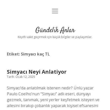
menüyü
Anasayfa
aç
Gizlilik Politikası
Gündelik Anlar
Yasal Uyarı
Keyifli vakit geçirmek için küçük bilgiler ve paylaşımlar.
Hakkımızda
Etiket:
Simyacı kaç TL
Simyacı Neyi Anlatiyor
Tarih: Ocak 12, 2025
Simyacı’da anlatılmak istenen nedir? Ünlü yazar
Paulo Coelho’nun “Simyacı” adlı eseri, dünyayı
gezmek, tanımak, yeni yerler keşfetmek isteyen ve
ailesini bırakıp çobanlık yaparak kişisel efsanesini