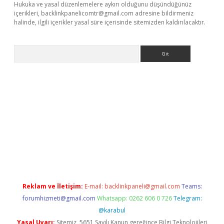
Hukuka ve yasal düzenlemelere aykırı olduğunu düşündüğünüz
içerikleri,
backlinkpanelicomtr@gmail.com
adresine bildirmeniz
halinde, ilgili içerikler yasal süre içerisinde sitemizden kaldırılacaktır.
Arama
exbett.net/
betexper.xyz
Reklam ve İletişim:
E-mail:
backlinkpaneli@gmail.com
Teams:
forumhizmeti@gmail.com
Whatsapp: 0262 606 0 726
Telegram:
@karabul
Yasal Uyarı:
Sitemiz, 5651 Sayılı Kanun gereğince Bilgi Teknolojileri