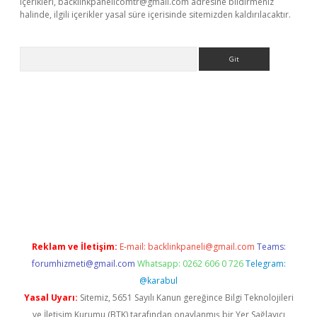
içerikleri,
backlinkpanelicomtr@gmail.com
adresine bildirmeniz
halinde, ilgili içerikler yasal süre içerisinde sitemizden kaldırılacaktır.
Arama
exbett.net/
betexper.xyz
Reklam ve İletişim:
E-mail:
backlinkpaneli@gmail.com
Teams:
forumhizmeti@gmail.com
Whatsapp: 0262 606 0 726
Telegram:
@karabul
Yasal Uyarı:
Sitemiz, 5651 Sayılı Kanun gereğince Bilgi Teknolojileri
ve İletişim Kurumu (BTK) tarafından onaylanmış bir Yer Sağlayıcı