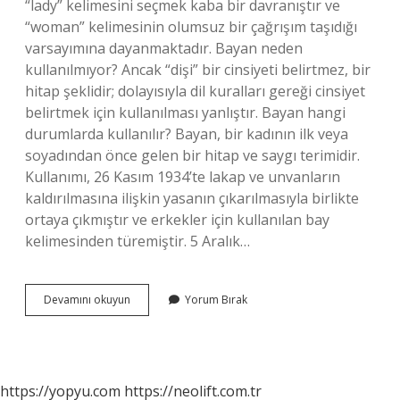
“lady” kelimesini seçmek kaba bir davranıştır ve
“woman” kelimesinin olumsuz bir çağrışım taşıdığı
varsayımına dayanmaktadır. Bayan neden
kullanılmıyor? Ancak “dişi” bir cinsiyeti belirtmez, bir
hitap şeklidir; dolayısıyla dil kuralları gereği cinsiyet
belirtmek için kullanılması yanlıştır. Bayan hangi
durumlarda kullanılır? Bayan, bir kadının ilk veya
soyadından önce gelen bir hitap ve saygı terimidir.
Kullanımı, 26 Kasım 1934’te lakap ve unvanların
kaldırılmasına ilişkin yasanın çıkarılmasıyla birlikte
ortaya çıkmıştır ve erkekler için kullanılan bay
kelimesinden türemiştir. 5 Aralık…
Bayan
Devamını okuyun
Yorum Bırak
Ve
Kadın
Farki
Ne
https://yopyu.com
https://neolift.com.tr