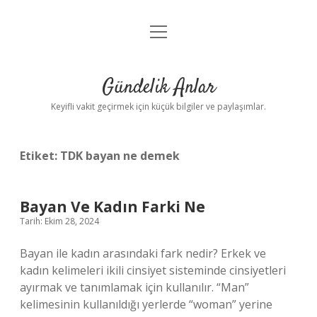
menüyü
Anasayfa
aç
Gizlilik Politikası
Gündelik Anlar
Yasal Uyarı
Keyifli vakit geçirmek için küçük bilgiler ve paylaşımlar.
Hakkımızda
Etiket:
TDK bayan ne demek
Bayan Ve Kadın Farki Ne
Tarih: Ekim 28, 2024
Bayan ile kadın arasındaki fark nedir? Erkek ve
kadın kelimeleri ikili cinsiyet sisteminde cinsiyetleri
ayırmak ve tanımlamak için kullanılır. “Man”
kelimesinin kullanıldığı yerlerde “woman” yerine