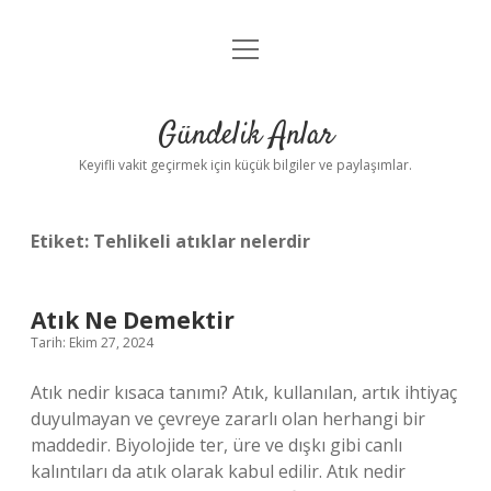
menüyü
Anasayfa
aç
Gizlilik Politikası
Gündelik Anlar
Yasal Uyarı
Keyifli vakit geçirmek için küçük bilgiler ve paylaşımlar.
Hakkımızda
Etiket:
Tehlikeli atıklar nelerdir
Atık Ne Demektir
Tarih: Ekim 27, 2024
Atık nedir kısaca tanımı? Atık, kullanılan, artık ihtiyaç
duyulmayan ve çevreye zararlı olan herhangi bir
maddedir. Biyolojide ter, üre ve dışkı gibi canlı
kalıntıları da atık olarak kabul edilir. Atık nedir