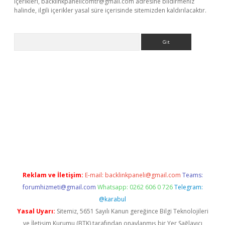
içerikleri,
backlinkpanelicomtr@gmail.com
adresine bildirmeniz
halinde, ilgili içerikler yasal süre içerisinde sitemizden kaldırılacaktır.
Arama
lexbett.net/
betexper.xyz
Reklam ve İletişim:
E-mail:
backlinkpaneli@gmail.com
Teams:
forumhizmeti@gmail.com
Whatsapp: 0262 606 0 726
Telegram:
@karabul
Yasal Uyarı:
Sitemiz, 5651 Sayılı Kanun gereğince Bilgi Teknolojileri
ve İletişim Kurumu (BTK) tarafından onaylanmış bir Yer Sağlayıcı