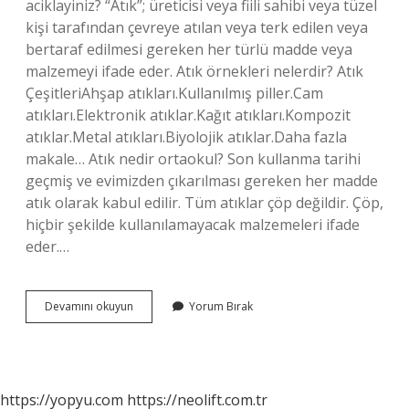
aciklayiniz? “Atık”; üreticisi veya fiili sahibi veya tüzel
kişi tarafından çevreye atılan veya terk edilen veya
bertaraf edilmesi gereken her türlü madde veya
malzemeyi ifade eder. Atık örnekleri nelerdir? Atık
ÇeşitleriAhşap atıkları.Kullanılmış piller.Cam
atıkları.Elektronik atıklar.Kağıt atıkları.Kompozit
atıklar.Metal atıkları.Biyolojik atıklar.Daha fazla
makale… Atık nedir ortaokul? Son kullanma tarihi
geçmiş ve evimizden çıkarılması gereken her madde
atık olarak kabul edilir. Tüm atıklar çöp değildir. Çöp,
hiçbir şekilde kullanılamayacak malzemeleri ifade
eder.…
Atık
Devamını okuyun
Yorum Bırak
Ne
Demektir
https://yopyu.com
https://neolift.com.tr