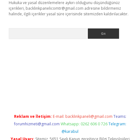
Hukuka ve yasal düzenlemelere aykırı olduğunu düşündüğünüz
içerikleri,
backlinkpanelicomtr@gmail.com
adresine bildirmeniz
halinde, ilgili içerikler yasal süre içerisinde sitemizden kaldırılacaktır.
Arama
lexbett.net/
betexper.xyz
Reklam ve İletişim:
E-mail:
backlinkpaneli@gmail.com
Teams:
forumhizmeti@gmail.com
Whatsapp: 0262 606 0 726
Telegram:
@karabul
Yasal Uyarı:
Sitemiz, 5651 Sayılı Kanun gereğince Bilgi Teknolojileri