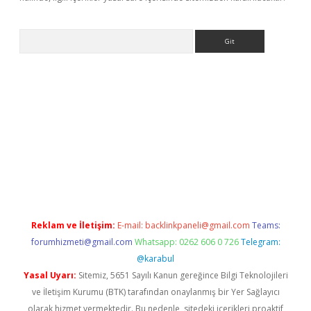
Arama
exbett.net/
betexper.xyz
Reklam ve İletişim:
E-mail:
backlinkpaneli@gmail.com
Teams:
forumhizmeti@gmail.com
Whatsapp: 0262 606 0 726
Telegram:
@karabul
Yasal Uyarı:
Sitemiz, 5651 Sayılı Kanun gereğince Bilgi Teknolojileri
ve İletişim Kurumu (BTK) tarafından onaylanmış bir Yer Sağlayıcı
olarak hizmet vermektedir. Bu nedenle, sitedeki içerikleri proaktif