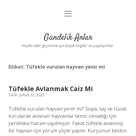
menüyü
Anasayfa
aç
Gizlilik Politikası
Gündelik Anlar
Yasal Uyarı
Keyifli vakit geçirmek için küçük bilgiler ve paylaşımlar.
Hakkımızda
Etiket:
Tüfekle vurulan hayvan yenir mi
Tüfekle Avlanmak Caiz Mi
Tarih: Şubat 22, 2025
Tüfekle vurulan hayvan yenir mi? Sopa, taş ve tuzak
kurularak avlanan hayvanlar temiz olmadığı için
yenilmesi haram sayılmıştır. Fakat tüfekle avlanmış
bir hayvan için yorum şöyle yapılır. Kurşunun keskin