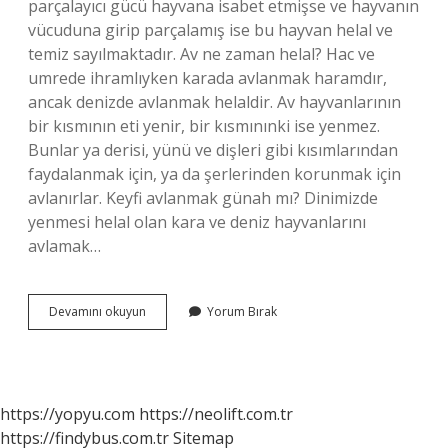
parçalayıcı gücü hayvana isabet etmişse ve hayvanın
vücuduna girip parçalamış ise bu hayvan helal ve
temiz sayılmaktadır. Av ne zaman helal? Hac ve
umrede ihramlıyken karada avlanmak haramdır,
ancak denizde avlanmak helaldir. Av hayvanlarının
bir kısmının eti yenir, bir kısmınınki ise yenmez.
Bunlar ya derisi, yünü ve dişleri gibi kısımlarından
faydalanmak için, ya da şerlerinden korunmak için
avlanırlar. Keyfi avlanmak günah mı? Dinimizde
yenmesi helal olan kara ve deniz hayvanlarını
avlamak…
Tüfekle
Devamını okuyun
Yorum Bırak
Avlanmak
Caiz
Mi
https://yopyu.com
https://neolift.com.tr
https://findybus.com.tr
Sitemap