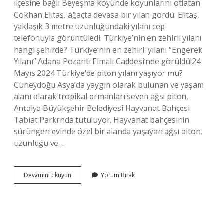
ilçesine bağlı Beyeşma köyünde koyunlarını otlatan
Gökhan Elitaş, ağaçta devasa bir yılan gördü. Elitaş,
yaklaşık 3 metre uzunluğundaki yılanı cep
telefonuyla görüntüledi. Türkiye’nin en zehirli yılanı
hangi şehirde? Türkiye’nin en zehirli yılanı “Engerek
Yılanı” Adana Pozantı Elmalı Caddesi’nde görüldü!24
Mayıs 2024 Türkiye’de piton yılanı yaşıyor mu?
Güneydoğu Asya’da yaygın olarak bulunan ve yaşam
alanı olarak tropikal ormanları seven ağsı piton,
Antalya Büyükşehir Belediyesi Hayvanat Bahçesi
Tabiat Parkı’nda tutuluyor. Hayvanat bahçesinin
sürüngen evinde özel bir alanda yaşayan ağsı piton,
uzunluğu ve…
Türkiyenin
Devamını okuyun
Yorum Bırak
En
Büyük
Yılanı
Nerede