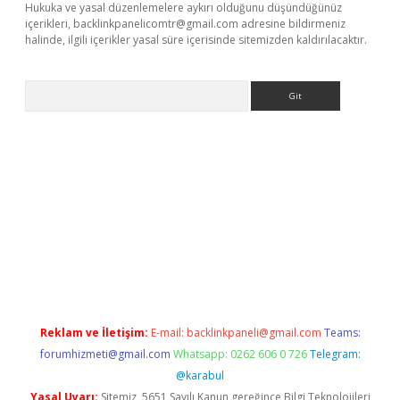
Hukuka ve yasal düzenlemelere aykırı olduğunu düşündüğünüz
içerikleri,
backlinkpanelicomtr@gmail.com
adresine bildirmeniz
halinde, ilgili içerikler yasal süre içerisinde sitemizden kaldırılacaktır.
Arama
exbett.net/
betexper.xyz
Reklam ve İletişim:
E-mail:
backlinkpaneli@gmail.com
Teams:
forumhizmeti@gmail.com
Whatsapp: 0262 606 0 726
Telegram:
@karabul
Yasal Uyarı:
Sitemiz, 5651 Sayılı Kanun gereğince Bilgi Teknolojileri