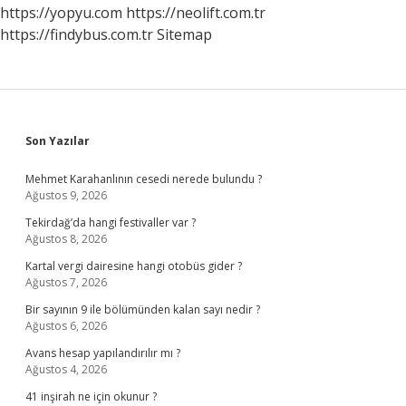
Yaşıyor
https://yopyu.com
https://neolift.com.tr
https://findybus.com.tr
Sitemap
Sidebar
Son Yazılar
Mehmet Karahanlının cesedi nerede bulundu ?
Ağustos 9, 2026
Tekirdağ’da hangi festivaller var ?
Ağustos 8, 2026
Kartal vergi dairesine hangi otobüs gider ?
Ağustos 7, 2026
Bir sayının 9 ile bölümünden kalan sayı nedir ?
Ağustos 6, 2026
Avans hesap yapılandırılır mı ?
Ağustos 4, 2026
41 inşirah ne için okunur ?