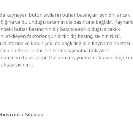
a kaynayan bütün sıvıların buhar basınçları aynıdır, ancak
lığına ve bulunduğu ortamın dış basıncına bağlıdır. Kaynam
indeki buhar basıncının dış basınca eşit olduğu sıcaklık
tkileyen faktörler şunlardır: dış basınç, sıvının türü,
ıvı miktarına ve kabın şekline bağlı değildir. Kaynama noktası
nama noktaları artar. Dallanma kaynama noktasını
ynama noktaları artar. Dallanma kaynama noktasını düşürür
oktası sıvının…
dybus.com.tr
Sitemap