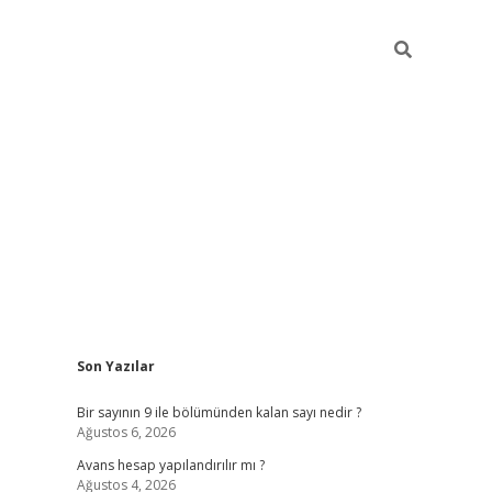
Sidebar
Son Yazılar
https://elexbett.n
Bir sayının 9 ile bölümünden kalan sayı nedir ?
Ağustos 6, 2026
Avans hesap yapılandırılır mı ?
Ağustos 4, 2026