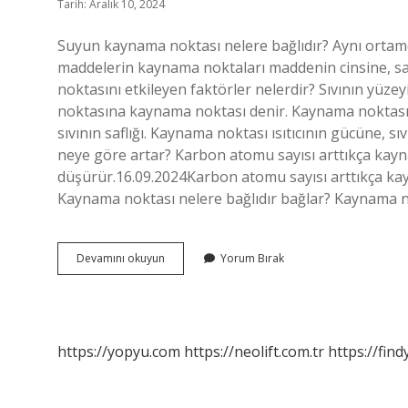
Tarih: Aralık 10, 2024
Suyun kaynama noktası nelere bağlıdır? Aynı ortamd
maddelerin kaynama noktaları maddenin cinsine, saf
noktasını etkileyen faktörler nelerdir? Sıvının yüzey
noktasına kaynama noktası denir. Kaynama noktasını e
sıvının saflığı. Kaynama noktası ısıtıcının gücüne, s
neye göre artar? Karbon atomu sayısı arttıkça kay
düşürür.16.09.2024Karbon atomu sayısı arttıkça ka
Kaynama noktası nelere bağlıdır bağlar? Kaynama n
Suyun
Devamını okuyun
Yorum Bırak
Kaynama
Noktası
Neye
Bağlı
https://yopyu.com
https://neolift.com.tr
https://fin