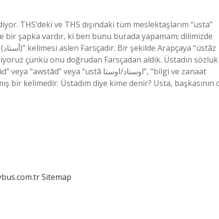
diyor. THS’deki ve THS dışındaki tüm meslektaşlarım “usta”
nde bir şapka vardır, ki ben bunu burada yapamam; dilimizde
tâz
a “ustā اوستاد/اوستا”, “bilgi ve zanaat
ış bir kelimedir. Üstadım diye kime denir? Usta, başkasının 
dybus.com.tr
Sitemap