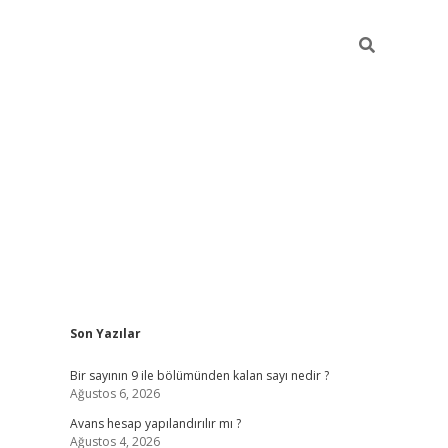
Sidebar
Son Yazılar
https://elexbett.ne
Bir sayının 9 ile bölümünden kalan sayı nedir ?
Ağustos 6, 2026
Avans hesap yapılandırılır mı ?
Ağustos 4, 2026