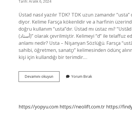
Tarih: Aralık 6, 2024
Üstad nasıl yazılır TDK? TDK uzun zamandır “usta” 
diyor. Kelime Farsça kökenlidir ve a harfinin üzeri
doğru kullanım “usta”dır. Üstad mı üstaz mı? “Ustâd (أستاد)” kelimesi aslen Farsçadır. Bir şekilde Arapçaya “üs
(أستاذ)” olarak çevrilmiştir. Kelimeyi “d” ile telaffuz ediyoruz çünkü onu doğrudan Farsçadan aldık. Üstadın sözlük
anlamı nedir? Usta – Nişanyan Sözlüğü. Farsça “ustād” veya “awstād” vey
sahibi, öğretmen, sanatçı” kelimesinden ödünç alınm
kişi için kullandığı bir terimdir.…
Üstadım
Devamını okuyun
Yorum Bırak
Nasıl
Yazılır
https://yopyu.com
https://neolift.com.tr
https://fin