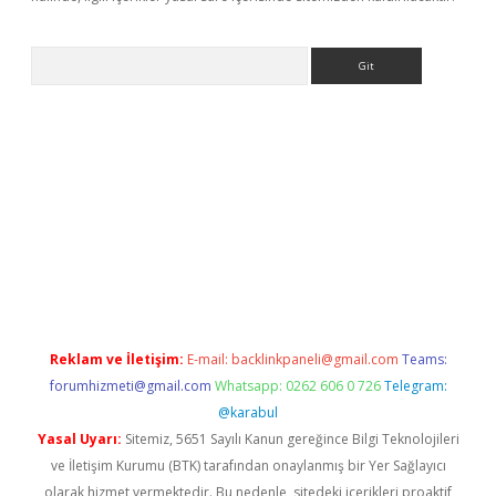
Arama
lexbett.net/
betexper.xyz
Reklam ve İletişim:
E-mail:
backlinkpaneli@gmail.com
Teams:
forumhizmeti@gmail.com
Whatsapp: 0262 606 0 726
Telegram:
@karabul
Yasal Uyarı:
Sitemiz, 5651 Sayılı Kanun gereğince Bilgi Teknolojileri
ve İletişim Kurumu (BTK) tarafından onaylanmış bir Yer Sağlayıcı
olarak hizmet vermektedir. Bu nedenle, sitedeki içerikleri proaktif