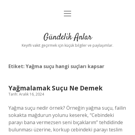
menüyü
Anasayfa
aç
Gizlilik Politikası
Gündelik Anlar
Yasal Uyarı
Keyifli vakit geçirmek için küçük bilgiler ve paylaşımlar.
Hakkımızda
Etiket:
Yağma suçu hangi suçları kapsar
Yağmalamak Suçu Ne Demek
Tarih: Aralık 16, 2024
Yağma suçu nedir örnek? Örneğin yağma suçu, failin
sokakta mağdurun yolunu keserek, “Cebindeki
parayı bana vermezsen seni bıçaklarım” tehdidinde
bulunması üzerine, korkup cebindeki parayı teslim