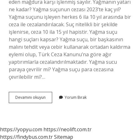
eden mağdura karşı işlenmiş sayılır. Yağmanın yatarı
ne kadar? Yağma suçunun cezası 2023’te kaç yıl?
Yağma suçunu işleyen herkes 6 ila 10 yıl arasında bir
ceza ile cezalandırılacak. Suç nitelikli bir şekilde
işlenirse, ceza 10 ila 15 yıl hapistir. Yağma suçu
hangi suçları kapsar? Yağma suçu, bir başkasının
malını tehdit veya cebir kullanarak ortadan kaldırma
eylemi olup, Türk Ceza Kanunu’na göre ağır
yaptırımlarla cezalandırılmaktadır. Yağma sucu
paraya çevrilir mi? Yağma suçu para cezasına
çevrilebilir mi?…
Yağmalamak
Devamını okuyun
Yorum Bırak
Suçu
Ne
Demek
https://yopyu.com
https://neolift.com.tr
https://findybus.com.tr
Sitemap