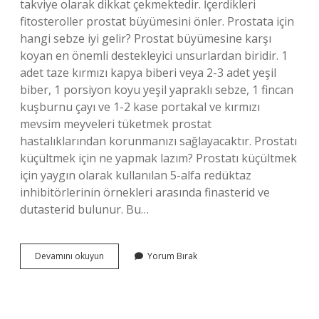
takviye olarak dikkat çekmektedir. İçerdikleri
fitosteroller prostat büyümesini önler. Prostata için
hangi sebze iyi gelir? Prostat büyümesine karşı
koyan en önemli destekleyici unsurlardan biridir. 1
adet taze kırmızı kapya biberi veya 2-3 adet yeşil
biber, 1 porsiyon koyu yeşil yapraklı sebze, 1 fincan
kuşburnu çayı ve 1-2 kase portakal ve kırmızı
mevsim meyveleri tüketmek prostat
hastalıklarından korunmanızı sağlayacaktır. Prostatı
küçültmek için ne yapmak lazım? Prostatı küçültmek
için yaygın olarak kullanılan 5-alfa redüktaz
inhibitörlerinin örnekleri arasında finasterid ve
dutasterid bulunur. Bu…
Brokolinin
Devamını okuyun
Yorum Bırak
Prostata
Faydası
Var
Mı