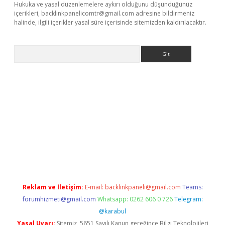
Hukuka ve yasal düzenlemelere aykırı olduğunu düşündüğünüz
içerikleri,
backlinkpanelicomtr@gmail.com
adresine bildirmeniz
halinde, ilgili içerikler yasal süre içerisinde sitemizden kaldırılacaktır.
Arama
exbett.net/
betexper.xyz
Reklam ve İletişim:
E-mail:
backlinkpaneli@gmail.com
Teams:
forumhizmeti@gmail.com
Whatsapp: 0262 606 0 726
Telegram:
@karabul
Yasal Uyarı:
Sitemiz, 5651 Sayılı Kanun gereğince Bilgi Teknolojileri