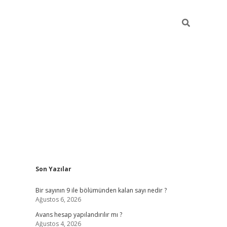
Sidebar
Son Yazılar
https://elexbett.net/
bete
Bir sayının 9 ile bölümünden kalan sayı nedir ?
Ağustos 6, 2026
Avans hesap yapılandırılır mı ?
Ağustos 4, 2026