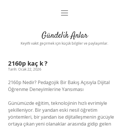
menüyü
Anasayfa
aç
Gizlilik Politikası
Gündelik Anlar
Yasal Uyarı
Keyifli vakit geçirmek için küçük bilgiler ve paylaşımlar.
Hakkımızda
2160p kaç k ?
Tarih: Ocak 22, 2026
2160p Nedir? Pedagojik Bir Bakış Açısıyla Dijital
Öğrenme Deneyimlerine Yansıması
Günümüzde eğitim, teknolojinin hızlı evrimiyle
şekilleniyor. Bir yandan eski nesil öğretim
yöntemleri, bir yandan ise dijitalleşmenin gücüyle
ortaya çıkan yeni olanaklar arasında gidip gelen