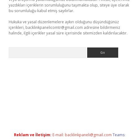
yazdıkları içeriklerin sorumluluğunu taşımakta olup, siteye üye olarak
bu sorumluluğu kabul etmiş sayılırlar.
Hukuka ve yasal düzenlemelere aykırı olduğunu düşündüğünüz
içerikleri,
backlinkpanelicomtr@gmail.com
adresine bildirmeniz
halinde, ilgili içerikler yasal süre içerisinde sitemizden kaldırılacaktır.
Arama
etexper.xyz
Reklam ve İletişim:
E-mail:
backlinkpaneli@gmail.com
Teams: