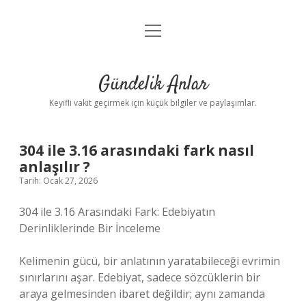
menüyü
Anasayfa
aç
Gizlilik Politikası
Gündelik Anlar
Yasal Uyarı
Keyifli vakit geçirmek için küçük bilgiler ve paylaşımlar.
Hakkımızda
304 ile 3.16 arasındaki fark nasıl
anlaşılır ?
Tarih: Ocak 27, 2026
304 ile 3.16 Arasındaki Fark: Edebiyatın
Derinliklerinde Bir İnceleme
Kelimenin gücü, bir anlatının yaratabileceği evrimin
sınırlarını aşar. Edebiyat, sadece sözcüklerin bir
araya gelmesinden ibaret değildir; aynı zamanda