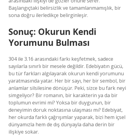
arasındaki ilişkiyi de gözler önüne serer.
Başlangıçtaki belirsizlik ve tamamlanmamışlık, bir
sona doğru ilerledikçe belirginleşir.
Sonuç: Okurun Kendi
Yorumunu Bulması
304 ile 3.16 arasındaki farkı keşfetmek, sadece
sayılarla sınırlı bir mesele değildir. Edebiyatın gücü,
bu tür farkları algılayarak okurun kendi yorumunu
yaratmasında yatar. Her bir sayı, her bir sembol, bir
anlamlar silsilesine dönüşür. Peki, sizce bu fark neyi
simgeliyor? Bir romanın, bir karakterin ya da bir
toplumun evrimi mi? Yoksa bir duygunun, bir
deneyimin doruk noktasına ulaşması mı? Edebiyat,
her okurda farklı çağrışımlar yaparak, bizi hem içsel
dünyamızla hem de dış dünyayla daha derin bir
ilişkiye sokar.