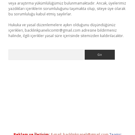
veya araştırma yükümlülüğümüz bulunmamaktadır. Ancak, üyelerimiz
yazdıkları içeriklerin sorumluluğunu taşımakta olup, siteye üye olarak
bu sorumluluğu kabul etmiş sayılırlar.
Hukuka ve yasal düzenlemelere aykırı olduğunu düşündüğünüz
içerikleri,
backlinkpanelicomtr@gmail.com
adresine bildirmeniz
halinde, ilgili içerikler yasal süre içerisinde sitemizden kaldırılacaktır.
Arama
betexper.xyz
Reklam ve İletişim:
E-mail:
backlinkpaneli@gmail.com
Teams: