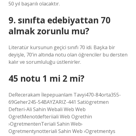
50 yıl başarılı olacaktır.
9. sınıfta edebiyattan 70
almak zorunlu mu?
Literatür kursunun geçici sınıfı 70 idi. Başka bir
deyişle, 70’in altında notu olan öğrenciler bu dersten
kalır ve sorumluluğu üstlenirler.
45 notu 1 mi 2 mi?
DeRecerakam İlepepuanlam Tavyi470-84orta355-
69Geher245-54BAYZARIZ-441 Satiögretmen
Defteri-Ali Sahin Webali Web Web
OgretMenotdefteriiali Web Ogrethin
›OgretmentenTeriali Sahin Web›
Ogretmentynotteriali Sahin Web ›Ogretmentys