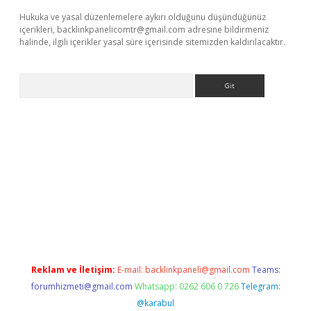
Hukuka ve yasal düzenlemelere aykırı olduğunu düşündüğünüz
içerikleri,
backlinkpanelicomtr@gmail.com
adresine bildirmeniz
halinde, ilgili içerikler yasal süre içerisinde sitemizden kaldırılacaktır.
Arama
etexper.xyz
Reklam ve İletişim:
E-mail:
backlinkpaneli@gmail.com
Teams:
forumhizmeti@gmail.com
Whatsapp: 0262 606 0 726
Telegram:
@karabul