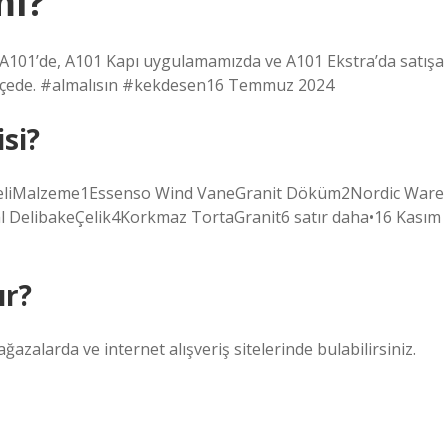
mı?
ri A101’de, A101 Kapı uygulamamızda ve A101 Ekstra’da satışa
lçede. #almalısın #kekdesen16 Temmuz 2024
isi?
ı ModeliMalzeme1Essenso Wind VaneGranit Döküm2Nordic Ware
DelibakeÇelik4Korkmaz TortaGranit6 satır daha•16 Kasım
ır?
ğazalarda ve internet alışveriş sitelerinde bulabilirsiniz.