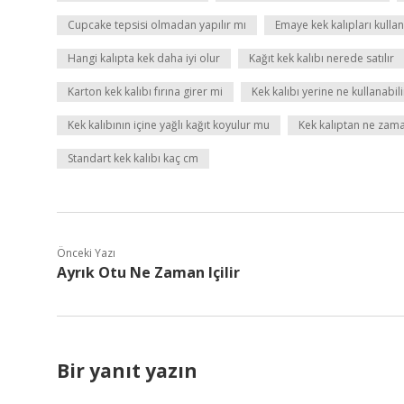
Cupcake tepsisi olmadan yapılır mı
Emaye kek kalıpları kullan
Hangi kalıpta kek daha iyi olur
Kağıt kek kalıbı nerede satılır
Karton kek kalıbı fırına girer mi
Kek kalıbı yerine ne kullanabil
Kek kalıbının içine yağlı kağıt koyulur mu
Kek kalıptan ne zama
Standart kek kalıbı kaç cm
Önceki Yazı
Ayrık Otu Ne Zaman Içilir
Bir yanıt yazın