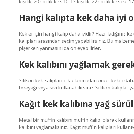
kişilik, 20 cm’lik kek 10-12 kişilik, 22 cm’lik kek ise 12-
Hangi kalıpta kek daha iyi o
Kekler için hangi kalıp daha iyidir? Hazırladığınız k
kalıpları arasından seçim yapabilirsiniz. Bu malzem
pişerken yanmasını da önleyebilirler.
Kek kalıbını yağlamak gerek
Silikon kek kalıplarını kullanmadan önce, kekin daha k
tereyağı veya sıvı kullanabilirsiniz. Silikon kalıplar
Kağıt kek kalıbına yağ sürü
Metal bir muffin kalıbını muffin kalıbı olarak kull
kalıbını yağlamalısınız. Kağıt muffin kalıpları kulla