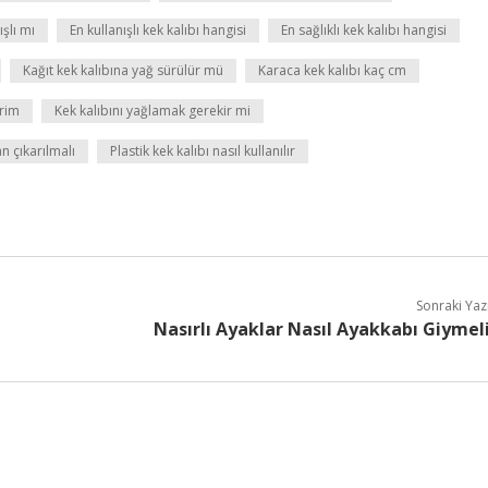
ışlı mı
En kullanışlı kek kalıbı hangisi
En sağlıklı kek kalıbı hangisi
Kağıt kek kalıbına yağ sürülür mü
Karaca kek kalıbı kaç cm
irim
Kek kalıbını yağlamak gerekir mi
n çıkarılmalı
Plastik kek kalıbı nasıl kullanılır
Sonraki Yaz
Nasırlı Ayaklar Nasıl Ayakkabı Giymel