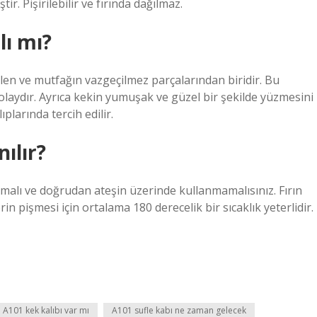
r. Pişirilebilir ve fırında dağılmaz.
lı mı?
ilen ve mutfağın vazgeçilmez parçalarından biridir. Bu
olaydır. Ayrıca kekin yumuşak ve güzel bir şekilde yüzmesini
plarında tercih edilir.
nılır?
rlamalı ve doğrudan ateşin üzerinde kullanmamalısınız. Fırın
in pişmesi için ortalama 180 derecelik bir sıcaklık yeterlidir.
A101 kek kalıbı var mı
A101 sufle kabı ne zaman gelecek