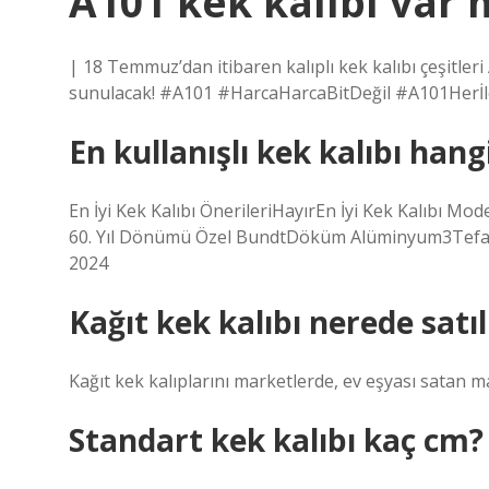
A101 kek kalıbı var 
| 18 Temmuz’dan itibaren kalıplı kek kalıbı çeşitle
sunulacak! #A101 #HarcaHarcaBitDeğil #A101Herİ
En kullanışlı kek kalıbı hang
En İyi Kek Kalıbı ÖnerileriHayırEn İyi Kek Kalıb
60. Yıl Dönümü Özel BundtDöküm Alüminyum3Tefal 
2024
Kağıt kek kalıbı nerede satıl
Kağıt kek kalıplarını marketlerde, ev eşyası satan ma
Standart kek kalıbı kaç cm?