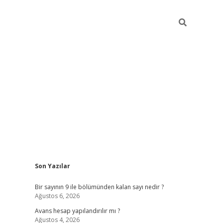
Sidebar
Son Yazılar
https://elexbett.net/
betex
Bir sayının 9 ile bölümünden kalan sayı nedir ?
Ağustos 6, 2026
Avans hesap yapılandırılır mı ?
Ağustos 4, 2026