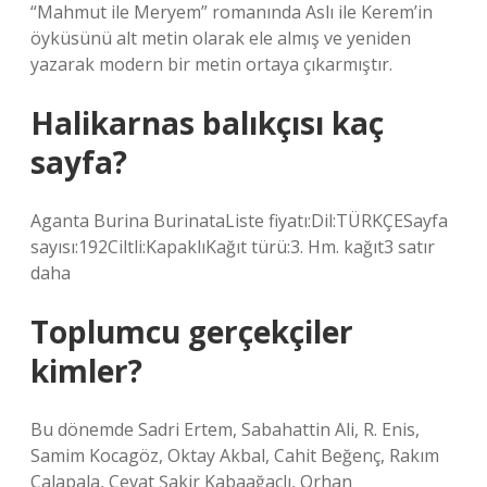
“Mahmut ile Meryem” romanında Aslı ile Kerem’in
öyküsünü alt metin olarak ele almış ve yeniden
yazarak modern bir metin ortaya çıkarmıştır.
Halikarnas balıkçısı kaç
sayfa?
Aganta Burina BurinataListe fiyatı:Dil:TÜRKÇESayfa
sayısı:192Ciltli:KapaklıKağıt türü:3. Hm. kağıt3 satır
daha
Toplumcu gerçekçiler
kimler?
Bu dönemde Sadri Ertem, Sabahattin Ali, R. Enis,
Samim Kocagöz, Oktay Akbal, Cahit Beğenç, Rakım
Çalapala, Cevat Şakir Kabaağaçlı, Orhan