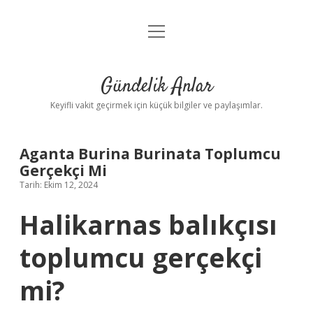
menüyü
Anasayfa
aç
Gizlilik Politikası
Gündelik Anlar
Yasal Uyarı
Keyifli vakit geçirmek için küçük bilgiler ve paylaşımlar.
Hakkımızda
Aganta Burina Burinata Toplumcu
Gerçekçi Mi
Tarih: Ekim 12, 2024
Halikarnas balıkçısı
toplumcu gerçekçi
mi?