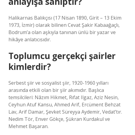
anlayışa sahiptir?
Halikarnas Balıkçısı (17 Nisan 1890, Girit – 13 Ekim
1973, İzmir) olarak bilinen Cevat Şakir Kabaağaçlı,
Bodrum’a olan aşkıyla tanınan ünlü bir yazar ve
hikâye anlatıcısıdır.
Toplumcu gerçekçi şairler
kimlerdir?
Serbest şiir ve sosyalist şiir, 1920-1960 yılları
arasında etkili olan bir şiir akımıdır. Başlıca
temsilcileri: Nâzım Hikmet, Rıfat Ilgaz, Aziz Nesin,
Ceyhun Atuf Kansu, Ahmed Arif, Ercüment Behzat
Lav, Arif Damar, Şevket Süreyya Aydemir, Vedat’tır.
Nedim Tör, Enver Gökçe, Şükran Kurdakul ve
Mehmet Başaran.