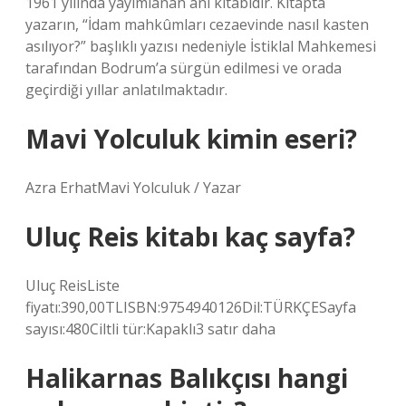
1961 yılında yayımlanan anı kitabıdır. Kitapta
yazarın, “İdam mahkûmları cezaevinde nasıl kasten
asılıyor?” başlıklı yazısı nedeniyle İstiklal Mahkemesi
tarafından Bodrum’a sürgün edilmesi ve orada
geçirdiği yıllar anlatılmaktadır.
Mavi Yolculuk kimin eseri?
Azra ErhatMavi Yolculuk / Yazar
Uluç Reis kitabı kaç sayfa?
Uluç ReisListe
fiyatı:390,00TLISBN:9754940126Dil:TÜRKÇESayfa
sayısı:480Ciltli tür:Kapaklı3 satır daha
Halikarnas Balıkçısı hangi