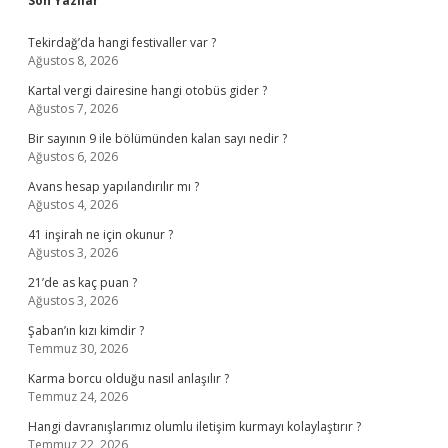
Sidebar
Son Yazılar
Tekirdağ’da hangi festivaller var ?
Ağustos 8, 2026
Kartal vergi dairesine hangi otobüs gider ?
Ağustos 7, 2026
Bir sayının 9 ile bölümünden kalan sayı nedir ?
Ağustos 6, 2026
Avans hesap yapılandırılır mı ?
Ağustos 4, 2026
41 inşirah ne için okunur ?
Ağustos 3, 2026
21’de as kaç puan ?
Ağustos 3, 2026
Şaban’ın kızı kimdir ?
Temmuz 30, 2026
Karma borcu olduğu nasıl anlaşılır ?
Temmuz 24, 2026
Hangi davranışlarımız olumlu iletişim kurmayı kolaylaştırır ?
Temmuz 22, 2026