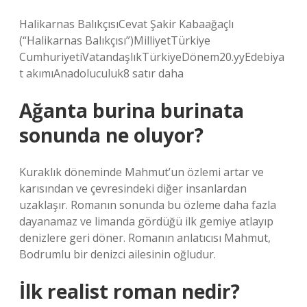
Halikarnas BalıkçısıCevat Şakir Kabaağaçlı
(“Halikarnas Balıkçısı”)MilliyetTürkiye
CumhuriyetiVatandaşlıkTürkiyeDönem20.yyEdebiya
t akımıAnadoluculuk8 satır daha
Ağanta burina burinata
sonunda ne oluyor?
Kuraklık döneminde Mahmut’un özlemi artar ve
karısından ve çevresindeki diğer insanlardan
uzaklaşır. Romanın sonunda bu özleme daha fazla
dayanamaz ve limanda gördüğü ilk gemiye atlayıp
denizlere geri döner. Romanın anlatıcısı Mahmut,
Bodrumlu bir denizci ailesinin oğludur.
İlk realist roman nedir?