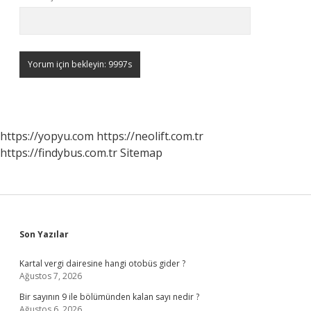
https://yopyu.com
https://neolift.com.tr
https://findybus.com.tr
Sitemap
Sidebar
Son Yazılar
Kartal vergi dairesine hangi otobüs gider ?
Ağustos 7, 2026
Bir sayının 9 ile bölümünden kalan sayı nedir ?
Ağustos 6, 2026