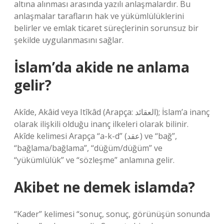
altına alınması arasında yazılı anlaşmalardır. Bu
anlaşmalar tarafların hak ve yükümlülüklerini
belirler ve emlak ticaret süreçlerinin sorunsuz bir
şekilde uygulanmasını sağlar.
İslam’da akide ne anlama
gelir?
Akîde, Akâid veya Itîkâd (Arapça: العقائد); İslam’a inanç
olarak ilişkili olduğu inanç ilkeleri olarak bilinir.
Akîde kelimesi Arapça “a-k-d” (عقد) ve “bağ”,
“bağlama/bağlama”, “düğüm/düğüm” ve
“yükümlülük” ve “sözleşme” anlamına gelir.
Akibet ne demek islamda?
“Kader” kelimesi “sonuç, sonuç, görünüşün sonunda