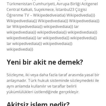
Türkmenistan Cumhuriyeti, Avrupa Birliği Acitgenel
Central Kalkali, Suçekmece, İstanbul23 Çizgisi
Öğrenme TV – Wikipedediveiatia} Wikipedivedia}}}
Wikipedivediaia}} Wikipedivediaia}} Wikipedivediaia}}
lar Wikipedivediaia}} wikipedivediaia}} lar
wikipedivediaia}} wikipedivediaia}} wikipedivediaia}}
wikipedivediaia}} lar wikipedivedia}} wikipedivedia}}
lar wikipedivediaia}} wikipedivediaia}}
wikipedivedia}}
Yeni bir akit ne demek?
Sözleşme, iki veya daha fazla taraf arasında yasal bir
anlaşmadır. Türk hukuk sisteminde sözleşmedeki ile
aynı anlamda kullanılır ve taraflar belirli
yükümlülükleri üstlendiğinde gerçekleşir.
Akitsiz işlem nedir?