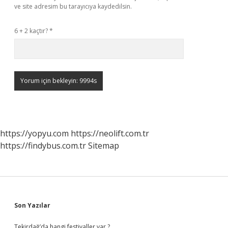
ve site adresim bu tarayıcıya kaydedilsin.
6 + 2 kaçtır?
*
https://yopyu.com
https://neolift.com.tr
https://findybus.com.tr
Sitemap
Sidebar
Son Yazılar
Tekirdağ’da hangi festivaller var ?