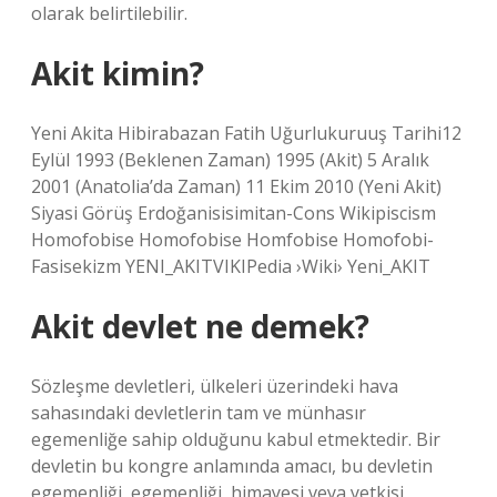
olarak belirtilebilir.
Akit kimin?
Yeni Akita Hibirabazan Fatih Uğurlukuruuş Tarihi12
Eylül 1993 (Beklenen Zaman) 1995 (Akit) 5 Aralık
2001 (Anatolia’da Zaman) 11 Ekim 2010 (Yeni Akit)
Siyasi Görüş Erdoğanisisimitan-Cons Wikipiscism
Homofobise Homofobise Homfobise Homofobi-
Fasisekizm YENI_AKITVIKIPedia ›Wiki› Yeni_AKIT
Akit devlet ne demek?
Sözleşme devletleri, ülkeleri üzerindeki hava
sahasındaki devletlerin tam ve münhasır
egemenliğe sahip olduğunu kabul etmektedir. Bir
devletin bu kongre anlamında amacı, bu devletin
egemenliği, egemenliği, himayesi veya yetkisi