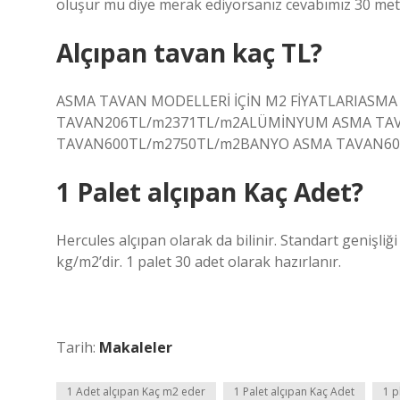
oluşur mu diye merak ediyorsanız cevabımız 30 met
Alçıpan tavan kaç TL?
ASMA TAVAN MODELLERİ İÇİN M2 FİYATLARIASM
TAVAN206TL/m2371TL/m2ALÜMİNYUM ASMA TA
TAVAN600TL/m2750TL/m2BANYO ASMA TAVAN600T
1 Palet alçıpan Kaç Adet?
Hercules alçıpan olarak da bilinir. Standart genişliğ
kg/m2’dir. 1 palet 30 adet olarak hazırlanır.
Tarih:
Makaleler
1 Adet alçıpan Kaç m2 eder
1 Palet alçıpan Kaç Adet
1 p