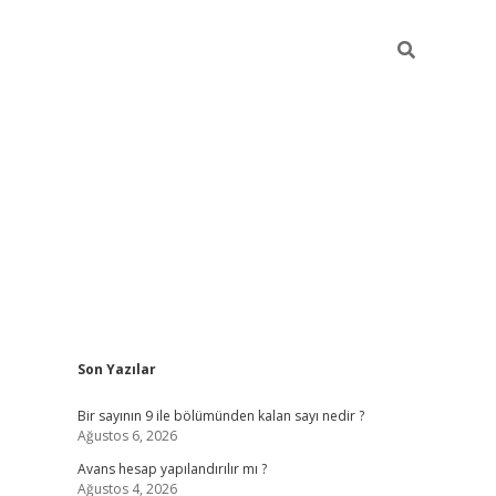
Sidebar
Son Yazılar
https://elexbett.net/
be
Bir sayının 9 ile bölümünden kalan sayı nedir ?
Ağustos 6, 2026
Avans hesap yapılandırılır mı ?
Ağustos 4, 2026