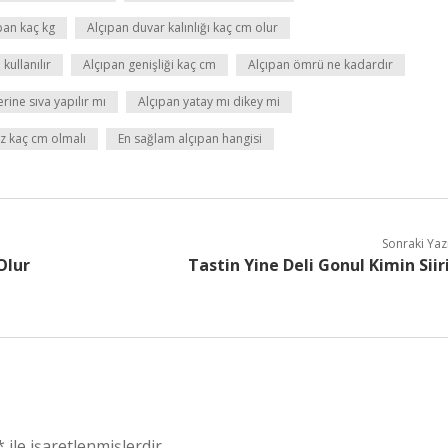
pan kaç kg
Alçıpan duvar kalınlığı kaç cm olur
kullanılır
Alçıpan genişliği kaç cm
Alçıpan ömrü ne kadardır
rine sıva yapılır mı
Alçıpan yatay mı dikey mi
az kaç cm olmalı
En sağlam alçıpan hangisi
Sonraki Yaz
Olur
Tastin Yine Deli Gonul Kimin Siir
*
ile işaretlenmişlerdir