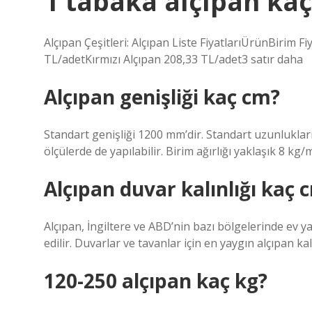
1 tabaka alçıpan kaç
Alçıpan Çeşitleri: Alçıpan Liste FiyatlarıÜrünBirim F
TL/adetKırmızı Alçıpan 208,33 TL/adet3 satır daha
Alçıpan genişliği kaç cm?
Standart genişliği 1200 mm’dir. Standart uzunlukla
ölçülerde de yapılabilir. Birim ağırlığı yaklaşık 8 kg/m
Alçıpan duvar kalınlığı kaç 
Alçıpan, İngiltere ve ABD’nin bazı bölgelerinde ev ya
edilir. Duvarlar ve tavanlar için en yaygın alçıpan kalı
120-250 alçıpan kaç kg?