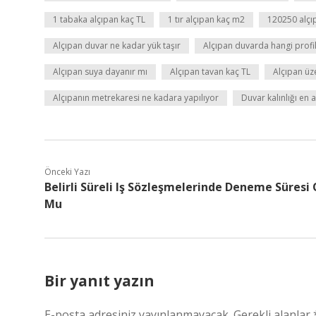
1 tabaka alçıpan kaç TL
1 tır alçıpan kaç m2
120250 alçı
Alçıpan duvar ne kadar yük taşır
Alçıpan duvarda hangi profil 
Alçıpan suya dayanır mı
Alçıpan tavan kaç TL
Alçıpan üze
Alçıpanın metrekaresi ne kadara yapılıyor
Duvar kalınlığı en 
Önceki Yazı
Belirli Süreli Iş Sözleşmelerinde Deneme Süresi 
Mu
Bir yanıt yazın
E-posta adresiniz yayınlanmayacak.
Gerekli alanlar