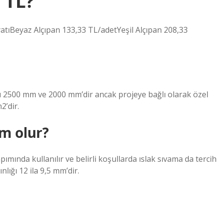
 TL?
iyatıBeyaz Alçıpan 133,33 TL/adetYeşil Alçıpan 208,33
rı 2500 mm ve 2000 mm’dir ancak projeye bağlı olarak özel
2’dir.
cm olur?
pımında kullanılır ve belirli koşullarda ıslak sıvama da tercih
nlığı 12 ila 9,5 mm’dir.