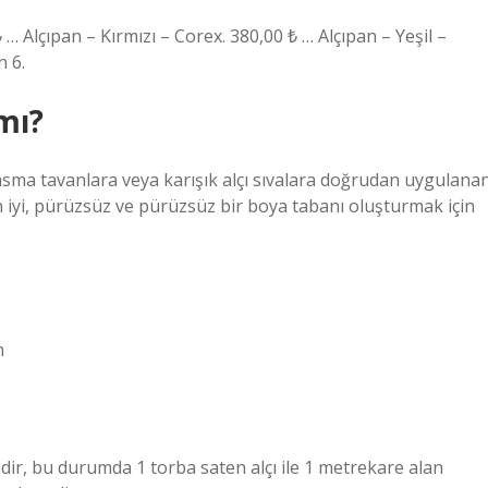
₺ … Alçıpan – Kırmızı – Corex. 380,00 ₺ … Alçıpan – Yeşil –
n 6.
 mı?
a asma tavanlara veya karışık alçı sıvalara doğrudan uygulana
n iyi, pürüzsüz ve pürüzsüz bir boya tabanı oluşturmak için
n
edir, bu durumda 1 torba saten alçı ile 1 metrekare alan