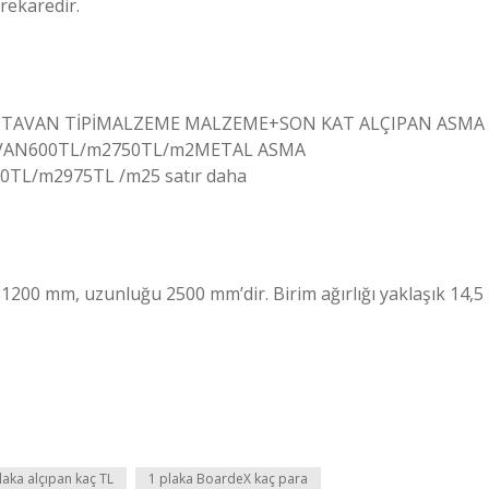
rekaredir.
A TAVAN TİPİMALZEME MALZEME+SON KAT ALÇIPAN ASMA
VAN600TL/m2750TL/m2METAL ASMA
L/m2975TL /m25 satır daha
i 1200 mm, uzunluğu 2500 mm’dir. Birim ağırlığı yaklaşık 14,5
laka alçıpan kaç TL
1 plaka BoardeX kaç para