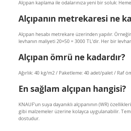
Alçıpan kaplama ile odalarınıza yeni bir soluk: Hemen
Alçıpanın metrekaresi ne ka
Alçıpan hesabı metrekare üzerinden yapılır. Örneği
levhanın maliyeti 20×50 = 3000 TL’dir. Her bir levhan
Alçıpan ömrü ne kadardır?
Ağırlık: 40 kg/m2 / Paketleme: 40 adet/palet / Raf öm
En sağlam alçıpan hangisi?
KNAUF’un suya dayanıklı alçıpanının (WR) özellikler
gibi malzemeler üzerine kolayca uygulanabilir. Temiz 
dostudur.