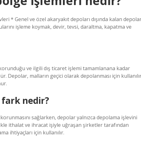
ölge işlemleri nedir?
eri * Genel ve özel akaryakıt depoları dışında kalan depola
rularını işleme koymak, devir, tevsi, daraltma, kapatma ve
runduğu ve ilgili dış ticaret işlemi tamamlanana kadar
dür. Depolar, malların geçici olarak depolanması için kullanılı
nur.
fark nedir?
korunmasını sağlarken, depolar yalnızca depolama işlevini
kle ithalat ve ihracat işiyle uğraşan şirketler tarafından
a ihtiyaçları için kullanılır.