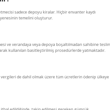
etmecisi sadece depoyu kiralar. Hiçbir envanter kaydı
enesinin temelini oluşturur.
mesi ve verandaya veya depoya boşaltılmadan sahibine tesli
larak kullanılan basitleştirilmiş prosedürlerde yatmaktadır.
vergileri de dahil olmak üzere tüm ücretlerin ödenip ülkeye
 ithal edildiğinde, takip edilmesi gereken gümrük