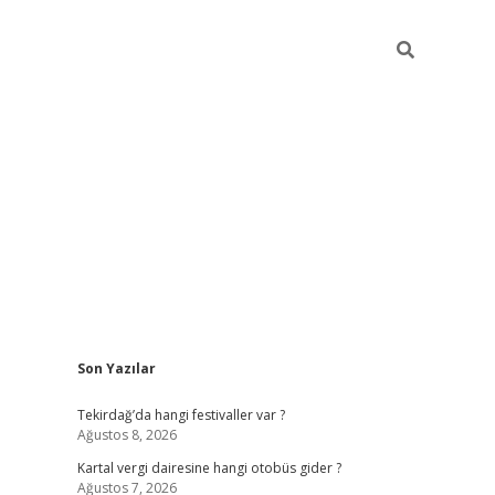
Sidebar
Son Yazılar
https://elexbett.net/
betex
Tekirdağ’da hangi festivaller var ?
Ağustos 8, 2026
Kartal vergi dairesine hangi otobüs gider ?
Ağustos 7, 2026