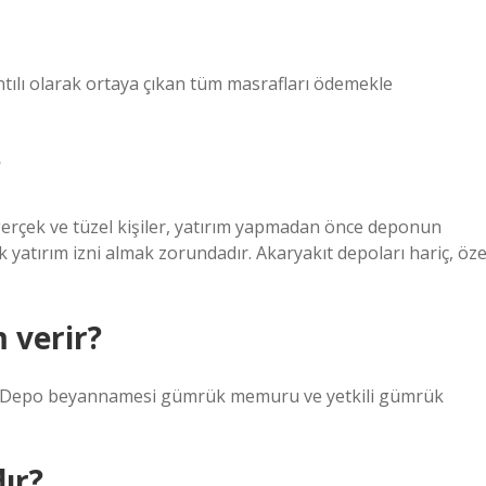
ntılı olarak ortaya çıkan tüm masrafları ödemekle
?
rçek ve tüzel kişiler, yatırım yapmadan önce deponun
atırım izni almak zorundadır. Akaryakıt depoları hariç, öze
 verir?
r. Depo beyannamesi gümrük memuru ve yetkili gümrük
ır?