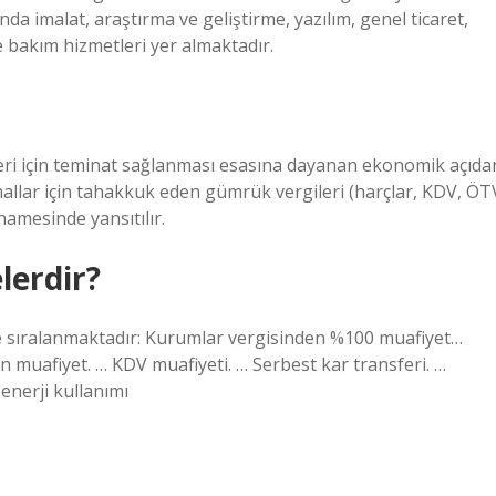
nda imalat, araştırma ve geliştirme, yazılım, genel ticaret,
 bakım hizmetleri yer almaktadır.
eri için teminat sağlanması esasına dayanan ekonomik açıda
mallar için tahakkuk eden gümrük vergileri (harçlar, KDV, ÖT
amesinde yansıtılır.
lerdir?
de sıralanmaktadır: Kurumlar vergisinden %100 muafiyet…
 muafiyet. … KDV muafiyeti. … Serbest kar transferi. …
enerji kullanımı