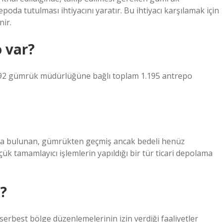
depoda tutulması ihtiyacını yaratır. Bu ihtiyacı karşılamak için
ir.
 var?
de 92 gümrük müdürlüğüne bağlı toplam 1.195 antrepo
da bulunan, gümrükten geçmiş ancak bedeli henüz
 tamamlayıcı işlemlerin yapıldığı bir tür ticari depolama
r?
serbest bölge düzenlemelerinin izin verdiği faaliyetler