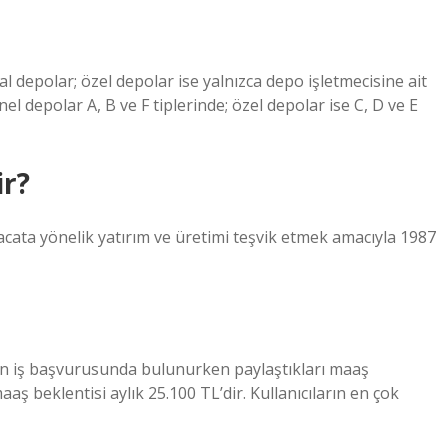
 depolar; özel depolar ise yalnızca depo işletmecisine ait
el depolar A, B ve F tiplerinde; özel depolar ise C, D ve E
ir?
acata yönelik yatırım ve üretimi teşvik etmek amacıyla 1987
arın iş başvurusunda bulunurken paylaştıkları maaş
aş beklentisi aylık 25.100 TL’dir. Kullanıcıların en çok