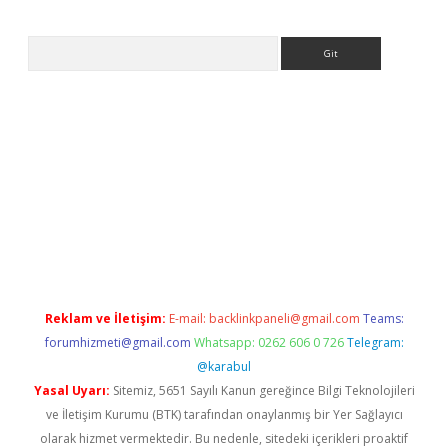
Arama
etexper.xyz
Reklam ve İletişim:
E-mail:
backlinkpaneli@gmail.com
Teams:
forumhizmeti@gmail.com
Whatsapp: 0262 606 0 726
Telegram:
@karabul
Yasal Uyarı:
Sitemiz, 5651 Sayılı Kanun gereğince Bilgi Teknolojileri
ve İletişim Kurumu (BTK) tarafından onaylanmış bir Yer Sağlayıcı
olarak hizmet vermektedir. Bu nedenle, sitedeki içerikleri proaktif