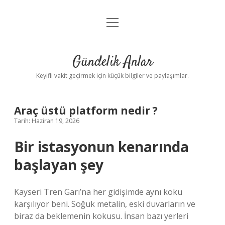
menüyü
Anasayfa
aç
Gizlilik Politikası
Gündelik Anlar
Yasal Uyarı
Keyifli vakit geçirmek için küçük bilgiler ve paylaşımlar.
Hakkımızda
Araç üstü platform nedir ?
Tarih: Haziran 19, 2026
Bir istasyonun kenarında
başlayan şey
Kayseri Tren Garı’na her gidişimde aynı koku
karşılıyor beni. Soğuk metalin, eski duvarların ve
biraz da beklemenin kokusu. İnsan bazı yerleri