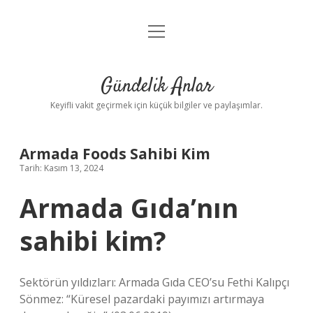
menüyü
Anasayfa
aç
Gizlilik Politikası
Gündelik Anlar
Yasal Uyarı
Keyifli vakit geçirmek için küçük bilgiler ve paylaşımlar.
Hakkımızda
Armada Foods Sahibi Kim
Tarih: Kasım 13, 2024
Armada Gıda’nın
sahibi kim?
Sektörün yıldızları: Armada Gıda CEO’su Fethi Kalıpçı
Sönmez: “Küresel pazardaki payımızı artırmaya