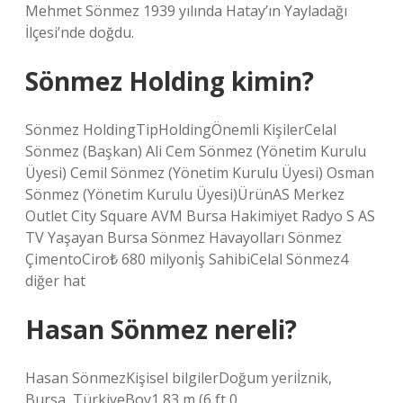
Mehmet Sönmez 1939 yılında Hatay’ın Yayladağı
İlçesi’nde doğdu.
Sönmez Holding kimin?
Sönmez HoldingTipHoldingÖnemli KişilerCelal
Sönmez (Başkan) Ali Cem Sönmez (Yönetim Kurulu
Üyesi) Cemil Sönmez (Yönetim Kurulu Üyesi) Osman
Sönmez (Yönetim Kurulu Üyesi)ÜrünAS Merkez
Outlet City Square AVM Bursa Hakimiyet Radyo S AS
TV Yaşayan Bursa Sönmez Havayolları Sönmez
ÇimentoCiro₺ 680 milyonİş SahibiCelal Sönmez4
diğer hat
Hasan Sönmez nereli?
Hasan SönmezKişisel bilgilerDoğum yeriİznik,
Bursa, TürkiyeBoy1,83 m (6 ft 0