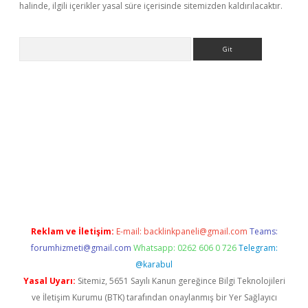
halinde, ilgili içerikler yasal süre içerisinde sitemizden kaldırılacaktır.
Arama
etexper.xyz
Reklam ve İletişim:
E-mail:
backlinkpaneli@gmail.com
Teams:
forumhizmeti@gmail.com
Whatsapp: 0262 606 0 726
Telegram:
@karabul
Yasal Uyarı:
Sitemiz, 5651 Sayılı Kanun gereğince Bilgi Teknolojileri
ve İletişim Kurumu (BTK) tarafından onaylanmış bir Yer Sağlayıcı