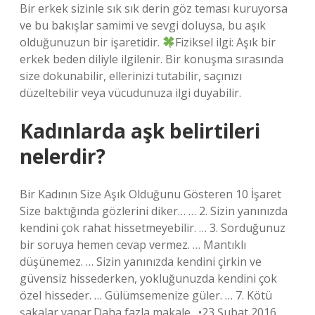
Bir erkek sizinle sık sık derin göz teması kuruyorsa
ve bu bakışlar samimi ve sevgi doluysa, bu aşık
olduğunuzun bir işaretidir.
Fiziksel ilgi: Aşık bir
erkek beden diliyle ilgilenir. Bir konuşma sırasında
size dokunabilir, ellerinizi tutabilir, saçınızı
düzeltebilir veya vücudunuza ilgi duyabilir.
Kadınlarda aşk belirtileri
nelerdir?
Bir Kadının Size Aşık Olduğunu Gösteren 10 İşaret
Size baktığında gözlerini diker… … 2. Sizin yanınızda
kendini çok rahat hissetmeyebilir. … 3. Sorduğunuz
bir soruya hemen cevap vermez. … Mantıklı
düşünemez. … Sizin yanınızda kendini çirkin ve
güvensiz hissederken, yokluğunuzda kendini çok
özel hisseder. … Gülümsemenize güler. … 7. Kötü
şakalar yapar.Daha fazla makale…•23 Şubat 2016