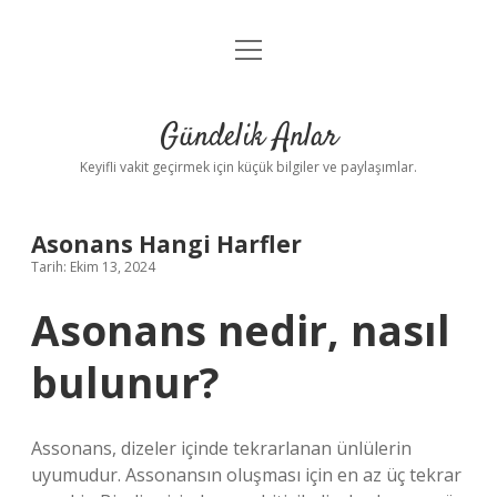
menüyü
Anasayfa
aç
Gizlilik Politikası
Gündelik Anlar
Yasal Uyarı
Keyifli vakit geçirmek için küçük bilgiler ve paylaşımlar.
Hakkımızda
Asonans Hangi Harfler
Tarih: Ekim 13, 2024
Asonans nedir, nasıl
bulunur?
Assonans, dizeler içinde tekrarlanan ünlülerin
uyumudur. Assonansın oluşması için en az üç tekrar