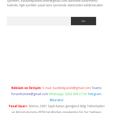
içerikleri,
backlinkpanelicomtr@gmail.com
adresine bildirmeniz
halinde, ilgili içerikler yasal süre içerisinde sitemizden kaldırılacaktır.
Arama
betexper.xyz
Reklam ve İletişim:
E-mail:
backlinkpaneli@gmail.com
Teams:
forumhizmeti@gmail.com
Whatsapp: 0262 606 0 726
Telegram:
@karabul
Yasal Uyarı:
Sitemiz, 5651 Sayılı Kanun gereğince Bilgi Teknolojileri
ve İletişim Kurumu (BTK) tarafından onaylanmış bir Yer Sağlayıcı