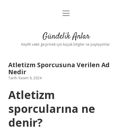
menüyü
Anasayfa
aç
Gizlilik Politikası
Gündelik Anlar
Yasal Uyarı
Keyifli vakit geçirmek için küçük bilgiler ve paylaşımlar.
Hakkımızda
Atletizm Sporcusuna Verilen Ad
Nedir
Tarih: Kasım 9, 2024
Atletizm
sporcularına ne
denir?