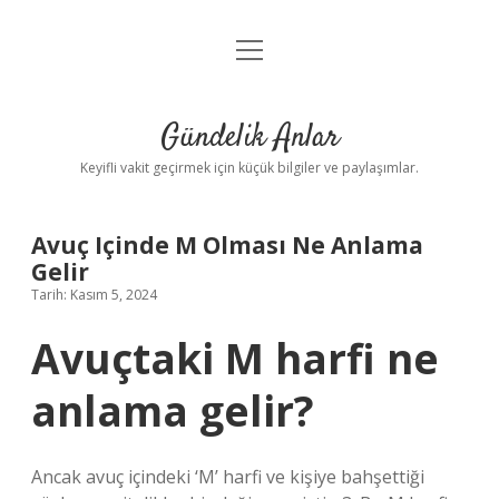
menüyü
Anasayfa
aç
Gizlilik Politikası
Gündelik Anlar
Yasal Uyarı
Keyifli vakit geçirmek için küçük bilgiler ve paylaşımlar.
Hakkımızda
Avuç Içinde M Olması Ne Anlama
Gelir
Tarih: Kasım 5, 2024
Avuçtaki M harfi ne
anlama gelir?
Ancak avuç içindeki ‘M’ harfi ve kişiye bahşettiği