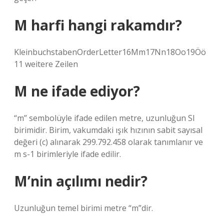
M harfi hangi rakamdır?
KleinbuchstabenOrderLetter16Mm17Nn18Oo19Öö
11 weitere Zeilen
M ne ifade ediyor?
“m” sembolüyle ifade edilen metre, uzunluğun SI
birimidir. Birim, vakumdaki ışık hızının sabit sayısal
değeri (c) alınarak 299.792.458 olarak tanımlanır ve
m s-1 birimleriyle ifade edilir.
M’nin açılımı nedir?
Uzunluğun temel birimi metre “m”dir.