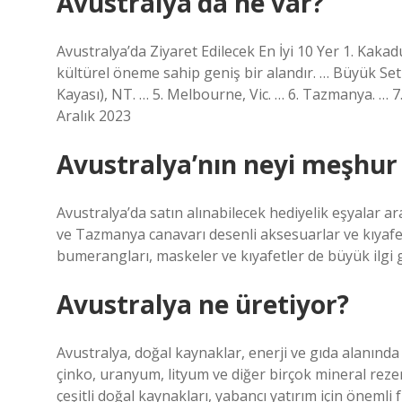
Avustralya’da ne var?
Avustralya’da Ziyaret Edilecek En İyi 10 Yer 1. Kakadu
kültürel öneme sahip geniş bir alandır. … Büyük Set 
Kayası), NT. … 5. Melbourne, Vic. … 6. Tazmanya. …
Aralık 2023
Avustralya’nın neyi meşhur 
Avustralya’da satın alınabilecek hediyelik eşyalar a
ve Tazmanya canavarı desenli aksesuarlar ve kıyafetl
bumerangları, maskeler ve kıyafetler de büyük ilgi 
Avustralya ne üretiyor?
Avustralya, doğal kaynaklar, enerji ve gıda alanında 
çinko, uranyum, lityum ve diğer birçok mineral reze
çeşitli doğal kaynakları, yabancı yatırım için önemli f