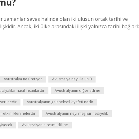
 mu?
ir zamanlar savaş halinde olan iki ulusun ortak tarihi ve
kidir. Ancak, iki ülke arasındaki ilişki yalnızca tarihi bağlarl
Avustralya ne üretiyor
Avustralya neyi ile ünlü
ralyalılar nasıl insanlardır
Avustralyanın diğer adı ne
seri nedir
Avustralyanın geleneksel kıyafeti nedir
etkinlikleri nelerdir
Avustralyanın neyi meşhur hediyelik
yiyecek
Avustralyanın resmi dili ne