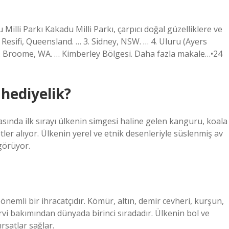
 Milli Parkı Kakadu Milli Parkı, çarpıcı doğal güzelliklere ve
Resifi, Queensland. … 3. Sidney, NSW. … 4. Uluru (Ayers
 7. Broome, WA. … Kimberley Bölgesi. Daha fazla makale…•24
hediyelik?
rasında ilk sırayı ülkenin simgesi haline gelen kanguru, koala
er alıyor. Ülkenin yerel ve etnik desenleriyle süslenmiş av
görüyor.
önemli bir ihracatçıdır. Kömür, altın, demir cevheri, kurşun,
rvi bakımından dünyada birinci sıradadır. Ülkenin bol ve
ırsatlar sağlar.