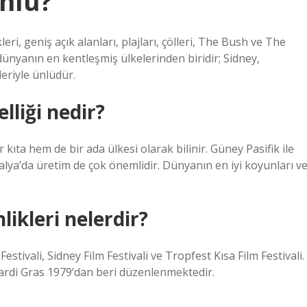
ünlü?
ri, geniş açık alanları, plajları, çölleri, The Bush ve The
ünyanın en kentleşmiş ülkelerinden biridir; Sidney,
eriyle ünlüdür.
lliği nedir?
ta hem de bir ada ülkesi olarak bilinir. Güney Pasifik ile
alya’da üretim de çok önemlidir. Dünyanın en iyi koyunları v
ikleri nelerdir?
estivali, Sidney Film Festivali ve Tropfest Kısa Film Festivali.
Mardi Gras 1979’dan beri düzenlenmektedir.