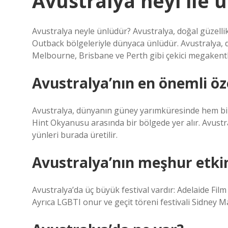
Avustralya neyi ile 
Avustralya neyle ünlüdür? Avustralya, doğal güzellikle
Outback bölgeleriyle dünyaca ünlüdür. Avustralya, d
Melbourne, Brisbane ve Perth gibi çekici megakentl
Avustralya’nın en önemli öze
Avustralya, dünyanın güney yarımküresinde hem bir kı
Hint Okyanusu arasında bir bölgede yer alır. Avustr
yünleri burada üretilir.
Avustralya’nın meşhur etkinl
Avustralya’da üç büyük festival vardır: Adelaide Film F
Ayrıca LGBTI onur ve geçit töreni festivali Sidney 