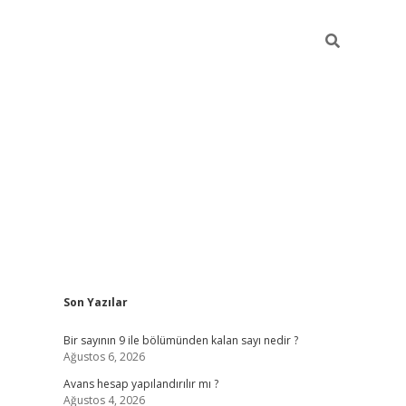
Sidebar
Son Yazılar
https://elexbett.net/
bet
Bir sayının 9 ile bölümünden kalan sayı nedir ?
Ağustos 6, 2026
Avans hesap yapılandırılır mı ?
Ağustos 4, 2026