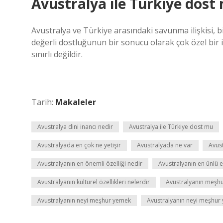
Avustralya ile Türkiye dost
Avustralya ve Türkiye arasındaki savunma ilişkisi, b
değerli dostluğunun bir sonucu olarak çok özel bir iliş
sınırlı değildir.
Tarih:
Makaleler
Avustralya dini inancı nedir
Avustralya ile Türkiye dost mu
Avustralyada en çok ne yetişir
Avustralyada ne var
Avust
Avustralyanın en önemli özelliği nedir
Avustralyanın en ünlü e
Avustralyanın kültürel özellikleri nelerdir
Avustralyanın meşhur 
Avustralyanın neyi meşhur yemek
Avustralyanın neyi meşhur 