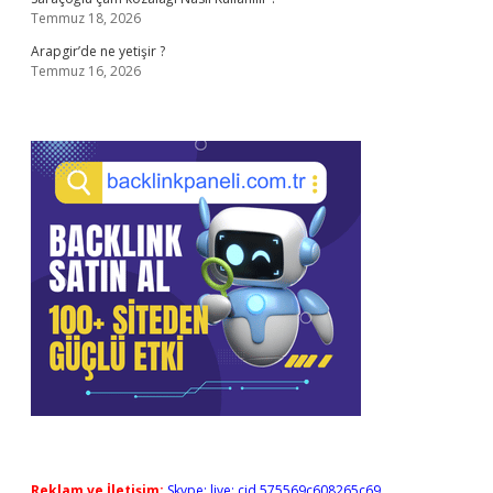
Temmuz 18, 2026
Arapgir’de ne yetişir ?
Temmuz 16, 2026
Reklam ve İletişim:
Skype: live:.cid.575569c608265c69