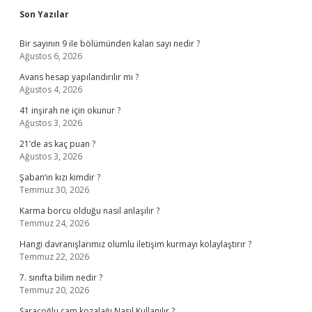
Sidebar
Son Yazılar
Bir sayının 9 ile bölümünden kalan sayı nedir ?
Ağustos 6, 2026
Avans hesap yapılandırılır mı ?
Ağustos 4, 2026
41 inşirah ne için okunur ?
Ağustos 3, 2026
21’de as kaç puan ?
Ağustos 3, 2026
Şaban’ın kızı kimdir ?
Temmuz 30, 2026
Karma borcu olduğu nasıl anlaşılır ?
Temmuz 24, 2026
Hangi davranışlarımız olumlu iletişim kurmayı kolaylaştırır ?
Temmuz 22, 2026
7. sınıfta bilim nedir ?
Temmuz 20, 2026
Saraçoğlu çam kozalağı Nasıl Kullanılır ?