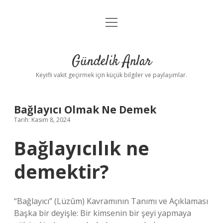
menüyü
Anasayfa
aç
Gizlilik Politikası
Gündelik Anlar
Yasal Uyarı
Keyifli vakit geçirmek için küçük bilgiler ve paylaşımlar.
Hakkımızda
Bağlayıcı Olmak Ne Demek
Tarih: Kasım 8, 2024
Bağlayıcılık ne
demektir?
“Bağlayıcı” (Lüzûm) Kavramının Tanımı ve Açıklaması
Başka bir deyişle: Bir kimsenin bir şeyi yapmaya