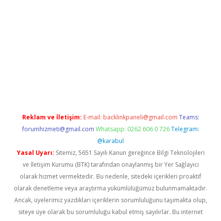
etexper.xyz
Reklam ve İletişim:
E-mail:
backlinkpaneli@gmail.com
Teams:
forumhizmeti@gmail.com
Whatsapp: 0262 606 0 726
Telegram:
@karabul
Yasal Uyarı:
Sitemiz, 5651 Sayılı Kanun gereğince Bilgi Teknolojileri
ve İletişim Kurumu (BTK) tarafından onaylanmış bir Yer Sağlayıcı
olarak hizmet vermektedir. Bu nedenle, sitedeki içerikleri proaktif
olarak denetleme veya araştırma yükümlülüğümüz bulunmamaktadır.
Ancak, üyelerimiz yazdıkları içeriklerin sorumluluğunu taşımakta olup,
siteye üye olarak bu sorumluluğu kabul etmiş sayılırlar. Bu internet