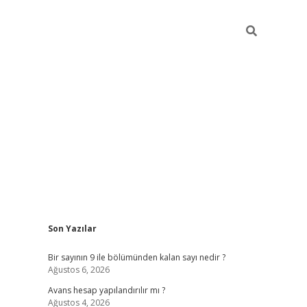
Sidebar
Son Yazılar
https://elexbett.net/
betex
Bir sayının 9 ile bölümünden kalan sayı nedir ?
Ağustos 6, 2026
Avans hesap yapılandırılır mı ?
Ağustos 4, 2026