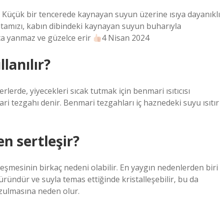
. Küçük bir tencerede kaynayan suyun üzerine ısıya dayanıklı
atamızı, kabın dibindeki kaynayan suyun buharıyla
lata yanmaz ve güzelce erir
4 Nisan 2024
lanılır?
lerde, yiyecekleri sıcak tutmak için benmari ısıtıcısı
ari tezgahı denir. Benmari tezgahları iç haznedeki suyu ısıtır
n sertleşir?
eşmesinin birkaç nedeni olabilir. En yaygın nedenlerden biri
üründür ve suyla temas ettiğinde kristalleşebilir, bu da
ozulmasına neden olur.