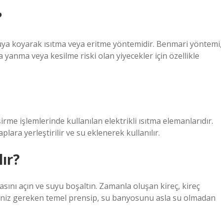
?
suya koyarak ısıtma veya eritme yöntemidir. Benmari yöntemi
yanma veya kesilme riski olan yiyecekler için özellikle
me işlemlerinde kullanılan elektrikli ısıtma elemanlarıdır.
lara yerleştirilir ve su eklenerek kullanılır.
lır?
sını açın ve suyu boşaltın. Zamanla oluşan kireç, kireç
meniz gereken temel prensip, su banyosunu asla su olmadan