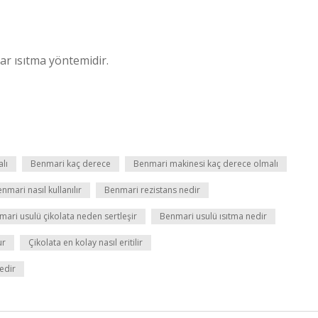
ar ısıtma yöntemidir.
lı
Benmari kaç derece
Benmari makinesi kaç derece olmalı
nmari nasıl kullanılır
Benmari rezistans nedir
ari usulü çikolata neden sertleşir
Benmari usulü ısıtma nedir
ur
Çikolata en kolay nasıl eritilir
nedir