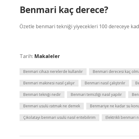
Benmari kaç derece?
Özetle benmari tekniği yiyecekleri 100 dereceye kad
Tarih:
Makaleler
Benmari cihazı nerelerde kullanılır
Benmari derecesi kaç olma
Benmari makinesi nasıl çalışır
Benmari nasıl çalıştırılır
Be
Benmari tekniği nedir
Benmari temizliği nasıl yapılır
Benm
Benmari usulü ısıtmak ne demek
Benmariye ne kadar su kon
Çikolatayı benmari usulü nasıl eritebilirim
Elektrikli benmari 