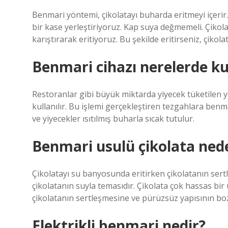
Benmari yöntemi, çikolatayı buharda eritmeyi içerir
bir kase yerleştiriyoruz. Kap suya değmemeli. Çikol
karıştırarak eritiyoruz. Bu şekilde eritirseniz, çiko
Benmari cihazı nerelerde kul
Restoranlar gibi büyük miktarda yiyecek tüketilen yer
kullanılır. Bu işlemi gerçekleştiren tezgahlara benm
ve yiyecekler ısıtılmış buharla sıcak tutulur.
Benmari usulü çikolata nede
Çikolatayı su banyosunda eritirken çikolatanın sertl
çikolatanın suyla temasıdır. Çikolata çok hassas bir 
çikolatanın sertleşmesine ve pürüzsüz yapısının b
Elektrikli benmari nedir?