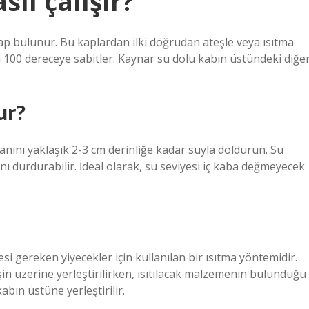
ıl çalışır?
ap bulunur. Bu kaplardan ilki doğrudan ateşle veya ısıtma
ı 100 dereceye sabitler. Kaynar su dolu kabın üstündeki diğe
ur?
anını yaklaşık 2-3 cm derinliğe kadar suyla doldurun. Su
nı durdurabilir. İdeal olarak, su seviyesi iç kaba değmeyecek
i gereken yiyecekler için kullanılan bir ısıtma yöntemidir.
eşin üzerine yerleştirilirken, ısıtılacak malzemenin bulunduğu
bın üstüne yerleştirilir.