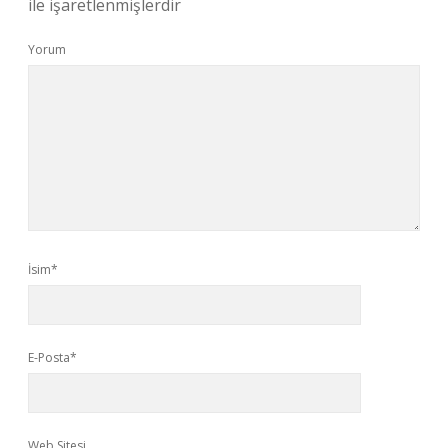
ile işaretlenmişlerdir
Yorum
İsim*
E-Posta*
Web Sitesi