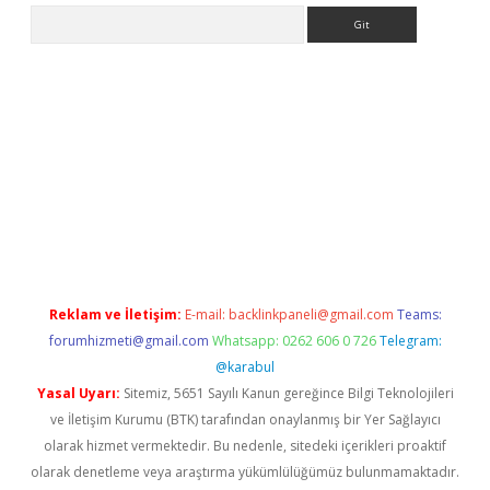
Arama
betexper.xyz
Reklam ve İletişim:
E-mail:
backlinkpaneli@gmail.com
Teams:
forumhizmeti@gmail.com
Whatsapp: 0262 606 0 726
Telegram:
@karabul
Yasal Uyarı:
Sitemiz, 5651 Sayılı Kanun gereğince Bilgi Teknolojileri
ve İletişim Kurumu (BTK) tarafından onaylanmış bir Yer Sağlayıcı
olarak hizmet vermektedir. Bu nedenle, sitedeki içerikleri proaktif
olarak denetleme veya araştırma yükümlülüğümüz bulunmamaktadır.