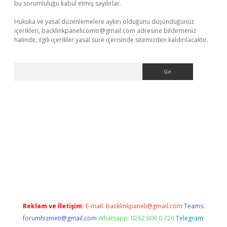
bu sorumluluğu kabul etmiş sayılırlar.
Hukuka ve yasal düzenlemelere aykırı olduğunu düşündüğünüz
içerikleri,
backlinkpanelicomtr@gmail.com
adresine bildirmeniz
halinde, ilgili içerikler yasal süre içerisinde sitemizden kaldırılacaktır.
Arama
net/
betexper.xyz
Reklam ve İletişim:
E-mail:
backlinkpaneli@gmail.com
Teams:
forumhizmeti@gmail.com
Whatsapp: 0262 606 0 726
Telegram: