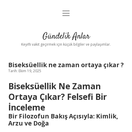
menüyü
Anasayfa
aç
Gizlilik Politikası
Gündelik Anlar
Yasal Uyarı
Keyifli vakit geçirmek için küçük bilgiler ve paylaşımlar.
Hakkımızda
Biseksüellik ne zaman ortaya çıkar ?
Tarih: Ekim 19, 2025
Biseksüellik Ne Zaman
Ortaya Çıkar? Felsefi Bir
İnceleme
Bir Filozofun Bakış Açısıyla: Kimlik,
Arzu ve Doğa