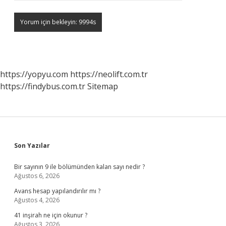
https://yopyu.com
https://neolift.com.tr
https://findybus.com.tr
Sitemap
Sidebar
Son Yazılar
Bir sayının 9 ile bölümünden kalan sayı nedir ?
Ağustos 6, 2026
Avans hesap yapılandırılır mı ?
Ağustos 4, 2026
41 inşirah ne için okunur ?
Ağustos 3, 2026