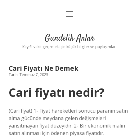
menüyü
Anasayfa
aç
Gizlilik Politikası
Gündelik Anlar
Yasal Uyarı
Keyifli vakit geçirmek için küçük bilgiler ve paylaşımlar.
Hakkımızda
Cari Fiyatı Ne Demek
Tarih: Temmuz 7, 2025
Cari fiyatı nedir?
(Cari fiyat) 1- Fiyat hareketleri sonucu paranın satın
alma gücünde meydana gelen değişmeleri
yansıtmayan fiyat düzeyidir. 2- Bir ekonomik malın
satın alınması için ödenen piyasa fiyatıdır.