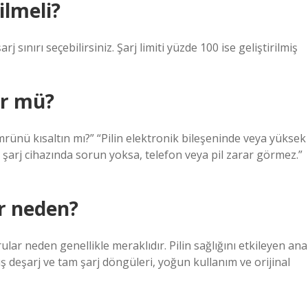
ilmeli?
 sınırı seçebilirsiniz. Şarj limiti yüzde 100 ise geliştirilmiş
rür mü?
ömrünü kısaltın mı?” “Pilin elektronik bileşeninde veya yüksek
 şarj cihazında sorun yoksa, telefon veya pil zarar görmez.”
or neden?
orular neden genellikle meraklıdır. Pilin sağlığını etkileyen ana
ış deşarj ve tam şarj döngüleri, yoğun kullanım ve orijinal