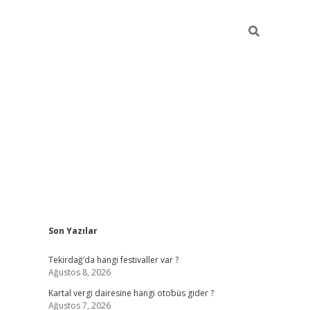
Sidebar
Son Yazılar
https://elexbett.net/
betex
Tekirdağ’da hangi festivaller var ?
Ağustos 8, 2026
Kartal vergi dairesine hangi otobüs gider ?
Ağustos 7, 2026