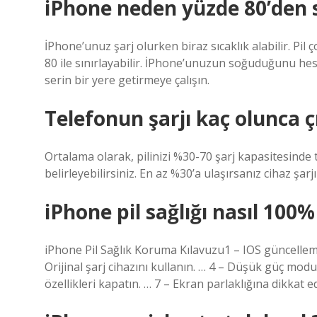
iPhone neden yüzde 80’den 
İPhone’unuz şarj olurken biraz sıcaklık alabilir. Pil
80 ile sınırlayabilir. İPhone’unuzun soğuduğunu he
serin bir yere getirmeye çalışın.
Telefonun şarjı kaç olunca ç
Ortalama olarak, pilinizi %30-70 şarj kapasitesinde
belirleyebilirsiniz. En az %30’a ulaşırsanız cihaz şarj
iPhone pil sağlığı nasıl 100%
iPhone Pil Sağlık Koruma Kılavuzu1 – IOS güncellemel
Orijinal şarj cihazını kullanın. … 4 – Düşük güç mod
özellikleri kapatın. … 7 – Ekran parlaklığına dikkat 