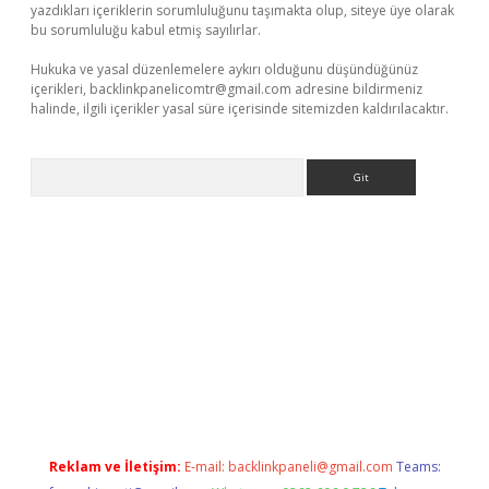
yazdıkları içeriklerin sorumluluğunu taşımakta olup, siteye üye olarak
bu sorumluluğu kabul etmiş sayılırlar.
Hukuka ve yasal düzenlemelere aykırı olduğunu düşündüğünüz
içerikleri,
backlinkpanelicomtr@gmail.com
adresine bildirmeniz
halinde, ilgili içerikler yasal süre içerisinde sitemizden kaldırılacaktır.
Arama
.net/
betexper.xyz
Reklam ve İletişim:
E-mail:
backlinkpaneli@gmail.com
Teams: