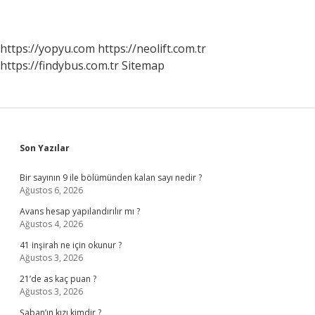
https://yopyu.com
https://neolift.com.tr
https://findybus.com.tr
Sitemap
Sidebar
Son Yazılar
Bir sayının 9 ile bölümünden kalan sayı nedir ?
Ağustos 6, 2026
Avans hesap yapılandırılır mı ?
Ağustos 4, 2026
41 inşirah ne için okunur ?
Ağustos 3, 2026
21’de as kaç puan ?
Ağustos 3, 2026
Şaban’ın kızı kimdir ?