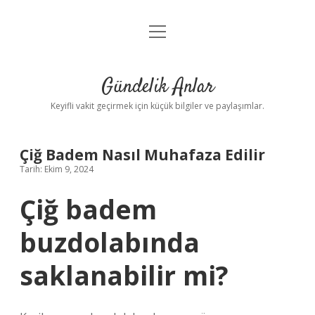
menüyü
Anasayfa
aç
Gizlilik Politikası
Gündelik Anlar
Yasal Uyarı
Keyifli vakit geçirmek için küçük bilgiler ve paylaşımlar.
Hakkımızda
Çiğ Badem Nasıl Muhafaza Edilir
Tarih: Ekim 9, 2024
Çiğ badem
buzdolabında
saklanabilir mi?