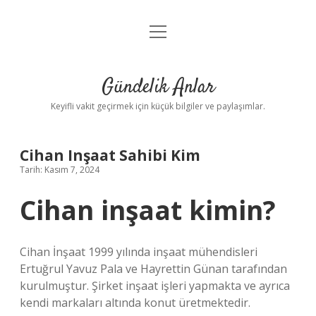
menüyü
Anasayfa
aç
Gizlilik Politikası
Gündelik Anlar
Yasal Uyarı
Keyifli vakit geçirmek için küçük bilgiler ve paylaşımlar.
Hakkımızda
Cihan Inşaat Sahibi Kim
Tarih: Kasım 7, 2024
Cihan inşaat kimin?
Cihan İnşaat 1999 yılında inşaat mühendisleri
Ertuğrul Yavuz Pala ve Hayrettin Günan tarafından
kurulmuştur. Şirket inşaat işleri yapmakta ve ayrıca
kendi markaları altında konut üretmektedir.