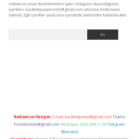
Hukuka ve yasal düzenlemelere aykırı olduğunu düşündüğünüz
içerikleri,
backlinkpanelicomtr@gmail.com
adresine bildirmeniz
halinde, ilgili içerikler yasal süre içerisinde sitemizden kaldırılacaktır.
Arama
.net/
betexper.xyz
Reklam ve İletişim:
E-mail:
backlinkpaneli@gmail.com
Teams:
forumhizmeti@gmail.com
Whatsapp: 0262 606 0 726
Telegram:
@karabul