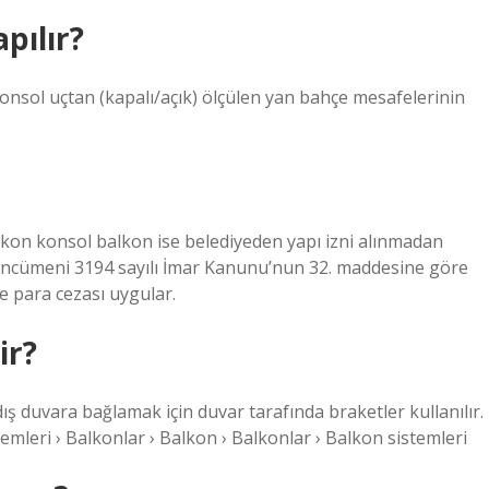
pılır?
konsol uçtan (kapalı/açık) ölçülen yan bahçe mesafelerinin
lkon konsol balkon ise belediyeden yapı izni alınmadan
 encümeni 3194 sayılı İmar Kanunu’nun 32. maddesine göre
 para cezası uygular.
ir?
ş duvara bağlamak için duvar tarafında braketler kullanılır.
emleri › Balkonlar › Balkon › Balkonlar › Balkon sistemleri