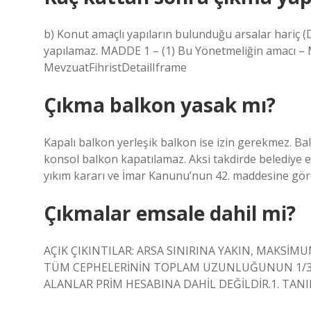
b) Konut amaçlı yapıların bulunduğu arsalar hariç (D
yapılamaz. MADDE 1 – (1) Bu Yönetmeliğin amacı –
MevzuatFihristDetailIframe
Çıkma balkon yasak mı?
Kapalı balkon yerleşik balkon ise izin gerekmez. Ba
konsol balkon kapatılamaz. Aksi takdirde belediye
yıkım kararı ve İmar Kanunu’nun 42. maddesine göre
Çıkmalar emsale dahil mi?
AÇIK ÇIKINTILAR: ARSA SINIRINA YAKIN, MAKSİMU
TÜM CEPHELERİNİN TOPLAM UZUNLUĞUNUN 1/3’
ALANLAR PRİM HESABINA DAHİL DEĞİLDİR.1. TANI