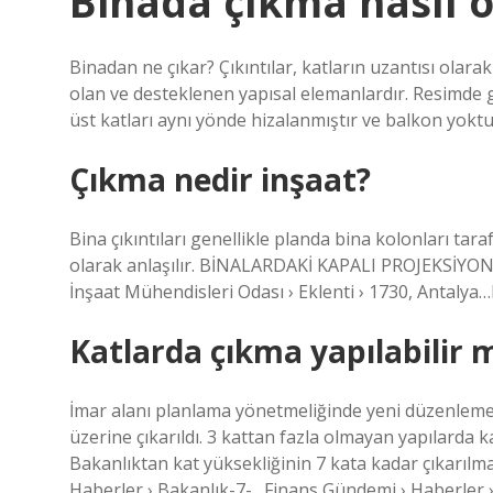
Binada çıkma nasıl o
Binadan ne çıkar? Çıkıntılar, katların uzantısı olara
olan ve desteklenen yapısal elemanlardır. Resimde g
üst katları aynı yönde hizalanmıştır ve balkon yoktu
Çıkma nedir inşaat?
Bina çıkıntıları genellikle planda bina kolonları ta
olarak anlaşılır. BİNALARDAKİ KAPALI PROJEKSİYONL
İnşaat Mühendisleri Odası › Eklenti › 1730, Antalya
Katlarda çıkma yapılabilir 
İmar alanı planlama yönetmeliğinde yeni düzenlemeler
üzerine çıkarıldı. 3 kattan fazla olmayan yapılarda k
Bakanlıktan kat yüksekliğinin 7 kata kadar çıkarıl
Haberler › Bakanlık-7-…Finans Gündemi › Haberler 