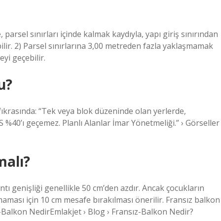
 parsel sınırları içinde kalmak kaydıyla, yapı giriş sınırından
ilir. 2) Parsel sınırlarına 3,00 metreden fazla yaklaşmamak
yi geçebilir.
u?
 fıkrasında: “Tek veya blok düzeninde olan yerlerde,
%40’ı geçemez. Planlı Alanlar İmar Yönetmeliği.” › Görseller 
malı?
tı genişliği genellikle 50 cm’den azdır. Ancak çocukların
maması için 10 cm mesafe bırakılması önerilir. Fransız balkon
z-Balkon NedirEmlakjet › Blog › Fransız-Balkon Nedir?