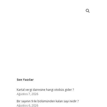
Sidebar
Son Yazılar
https://elexbett.net/
bete
Kartal vergi dairesine hangi otobüs gider ?
Ağustos 7, 2026
Bir sayının 9 ile bölümünden kalan sayı nedir ?
Ağustos 6, 2026