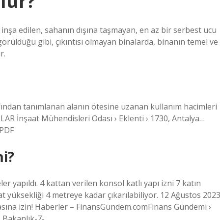
lur?
k inşa edilen, sahanın dışına taşmayan, en az bir serbest ucu
örüldüğü gibi, çıkıntısı olmayan binalarda, binanın temel ve
r.
rafından tanımlanan alanın ötesine uzanan kullanım hacimleri
AR İnşaat Mühendisleri Odası › Eklenti › 1730, Antalya…
…PDF
mi?
 yapıldı. 4 kattan verilen konsol katlı yapı izni 7 katın
at yüksekliği 4 metreye kadar çıkarılabiliyor. 12 Ağustos 202
masına izin! Haberler – FinansGündem.comFinans Gündemi ›
› Bakanlık-7-…