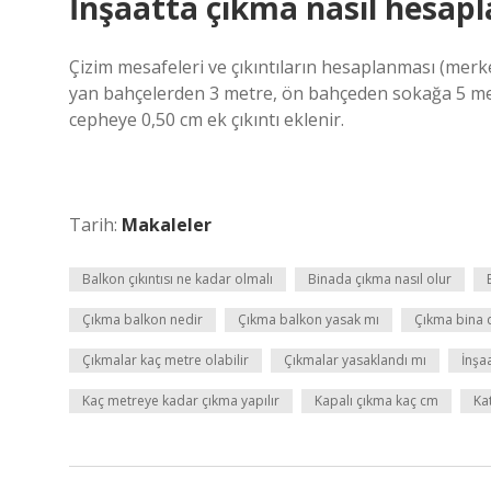
İnşaatta çıkma nasıl hesapl
Çizim mesafeleri ve çıkıntıların hesaplanması (merkez
yan bahçelerden 3 metre, ön bahçeden sokağa 5 metre
cepheye 0,50 cm ek çıkıntı eklenir.
Tarih:
Makaleler
Balkon çıkıntısı ne kadar olmalı
Binada çıkma nasıl olur
Çıkma balkon nedir
Çıkma balkon yasak mı
Çıkma bina 
Çıkmalar kaç metre olabilir
Çıkmalar yasaklandı mı
İnşa
Kaç metreye kadar çıkma yapılır
Kapalı çıkma kaç cm
Ka