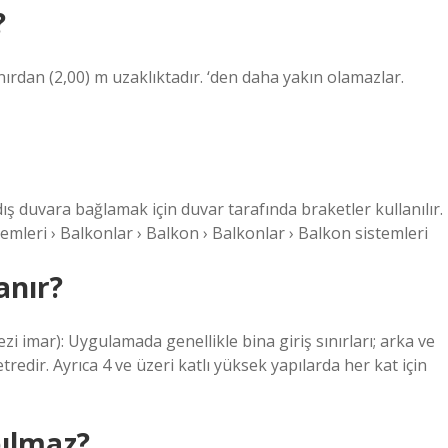
?
ırdan (2,00) m uzaklıktadır. ‘den daha yakın olamazlar.
ş duvara bağlamak için duvar tarafında braketler kullanılır.
emleri › Balkonlar › Balkon › Balkonlar › Balkon sistemleri
anır?
i imar): Uygulamada genellikle bina giriş sınırları; arka ve
dir. Ayrıca 4 ve üzeri katlı yüksek yapılarda her kat için
pılmaz?