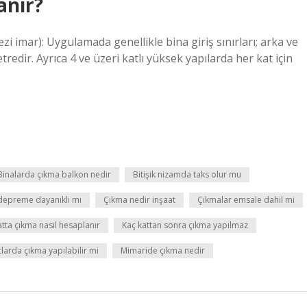
anır?
i imar): Uygulamada genellikle bina giriş sınırları; arka ve
dir. Ayrıca 4 ve üzeri katlı yüksek yapılarda her kat için
Binalarda çıkma balkon nedir
Bitişik nizamda taks olur mu
depreme dayanıklı mı
Çıkma nedir inşaat
Çıkmalar emsale dahil mi
atta çıkma nasıl hesaplanır
Kaç kattan sonra çıkma yapılmaz
tlarda çıkma yapılabilir mi
Mimaride çıkma nedir