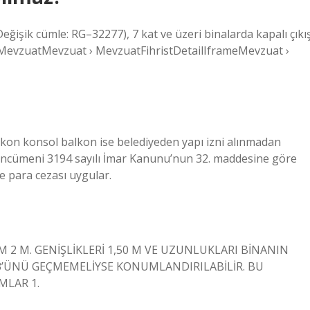
eğişik cümle: RG–32277), 7 kat ve üzeri binalarda kapalı çıkı
 MevzuatMevzuat › MevzuatFihristDetailIframeMevzuat ›
lkon konsol balkon ise belediyeden yapı izni alınmadan
 encümeni 3194 sayılı İmar Kanunu’nun 32. maddesine göre
 para cezası uygular.
M 2 M. GENİŞLİKLERİ 1,50 M VE UZUNLUKLARI BİNANIN
ÜNÜ GEÇMEMELİYSE KONUMLANDIRILABİLİR. BU
MLAR 1.