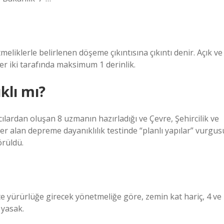
meliklerle belirlenen döşeme çıkıntısına çıkıntı denir. Açık ve
 her iki tarafında maksimum 1 derinlik.
klı mı?
cılardan oluşan 8 uzmanın hazırladığı ve Çevre, Şehircilik ve
 yer alan depreme dayanıklılık testinde “planlı yapılar” vurgus
örüldü.
 yürürlüğe girecek yönetmeliğe göre, zemin kat hariç, 4 ve
 yasak.