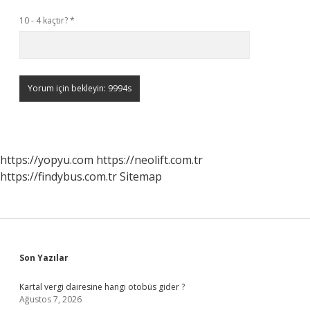
10 - 4 kaçtır?
*
https://yopyu.com
https://neolift.com.tr
https://findybus.com.tr
Sitemap
Sidebar
Son Yazılar
Kartal vergi dairesine hangi otobüs gider ?
Ağustos 7, 2026