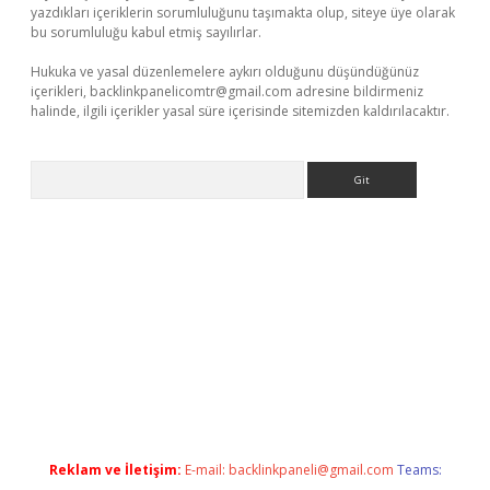
yazdıkları içeriklerin sorumluluğunu taşımakta olup, siteye üye olarak
bu sorumluluğu kabul etmiş sayılırlar.
Hukuka ve yasal düzenlemelere aykırı olduğunu düşündüğünüz
içerikleri,
backlinkpanelicomtr@gmail.com
adresine bildirmeniz
halinde, ilgili içerikler yasal süre içerisinde sitemizden kaldırılacaktır.
Arama
t/
betexper.xyz
Reklam ve İletişim:
E-mail:
backlinkpaneli@gmail.com
Teams: