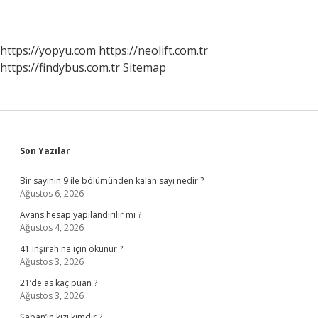
https://yopyu.com
https://neolift.com.tr
https://findybus.com.tr
Sitemap
Sidebar
Son Yazılar
Bir sayının 9 ile bölümünden kalan sayı nedir ?
Ağustos 6, 2026
Avans hesap yapılandırılır mı ?
Ağustos 4, 2026
41 inşirah ne için okunur ?
Ağustos 3, 2026
21’de as kaç puan ?
Ağustos 3, 2026
Şaban’ın kızı kimdir ?