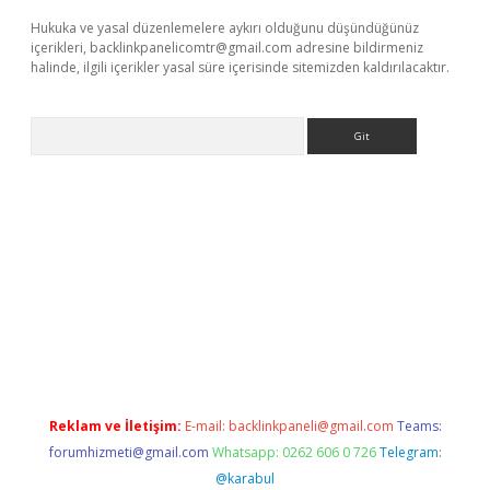
Hukuka ve yasal düzenlemelere aykırı olduğunu düşündüğünüz
içerikleri,
backlinkpanelicomtr@gmail.com
adresine bildirmeniz
halinde, ilgili içerikler yasal süre içerisinde sitemizden kaldırılacaktır.
Arama
texper.xyz
Reklam ve İletişim:
E-mail:
backlinkpaneli@gmail.com
Teams:
forumhizmeti@gmail.com
Whatsapp: 0262 606 0 726
Telegram:
@karabul