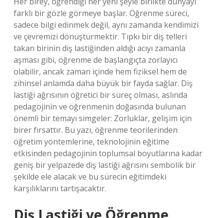
Her birey, öğrendiği her yeni şeyle birlikte dünyayı
farklı bir gözle görmeye başlar. Öğrenme süreci,
sadece bilgi edinmek değil, aynı zamanda kendimizi
ve çevremizi dönüştürmektir. Tıpkı bir diş telleri
takan birinin diş lastiğinden aldığı acıyı zamanla
aşması gibi, öğrenme de başlangıçta zorlayıcı
olabilir, ancak zaman içinde hem fiziksel hem de
zihinsel anlamda daha büyük bir fayda sağlar. Diş
lastiği ağrısının öğretici bir süreç olması, aslında
pedagojinin ve öğrenmenin doğasında bulunan
önemli bir temayı simgeler: Zorluklar, gelişim için
birer fırsattır. Bu yazı, öğrenme teorilerinden
öğretim yöntemlerine, teknolojinin eğitime
etkisinden pedagojinin toplumsal boyutlarına kadar
geniş bir yelpazede diş lastiği ağrısını sembolik bir
şekilde ele alacak ve bu sürecin eğitimdeki
karşılıklarını tartışacaktır.
Diş Lastiği ve Öğrenme