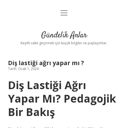
menüyü
Anasayfa
aç
Gizlilik Politikası
Gündelik Anlar
Yasal Uyarı
Keyifli vakit geçirmek için küçük bilgiler ve paylaşımlar.
Hakkımızda
Diş lastiği ağrı yapar mı ?
Tarih: Ocak 1, 2026
Diş Lastiği Ağrı
Yapar Mı? Pedagojik
Bir Bakış