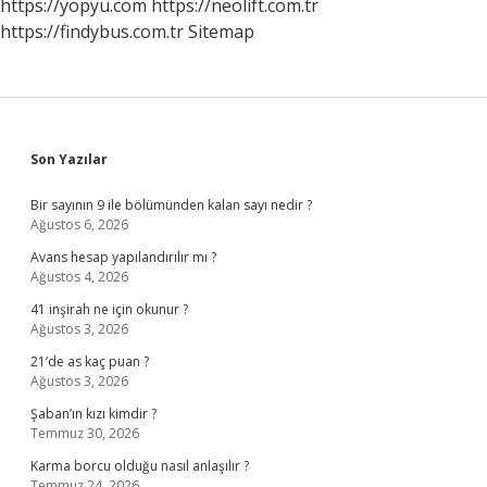
https://yopyu.com
https://neolift.com.tr
https://findybus.com.tr
Sitemap
Sidebar
Son Yazılar
Bir sayının 9 ile bölümünden kalan sayı nedir ?
Ağustos 6, 2026
Avans hesap yapılandırılır mı ?
Ağustos 4, 2026
41 inşirah ne için okunur ?
Ağustos 3, 2026
21’de as kaç puan ?
Ağustos 3, 2026
Şaban’ın kızı kimdir ?
Temmuz 30, 2026
Karma borcu olduğu nasıl anlaşılır ?
Temmuz 24, 2026