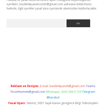
içerikleri,
backlinkpanelicomtr@gmail.com
adresine bildirmeniz
halinde, ilgili içerikler yasal süre içerisinde sitemizden kaldırılacaktır.
Arama
texper.xyz
Reklam ve İletişim:
E-mail:
backlinkpaneli@gmail.com
Teams:
forumhizmeti@gmail.com
Whatsapp: 0262 606 0 726
Telegram:
@karabul
Yasal Uyarı:
Sitemiz, 5651 Sayılı Kanun gereğince Bilgi Teknolojileri