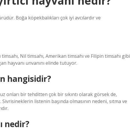
rtıcı hayvanı nedir?
ürüdür. Boğa köpekbalıkları çok iyi avcılardır ve
imsahı, Nil timsahı, Amerikan timsahı ve Filipin timsahı gibi
gan hayvanı unvanını elinde tutuyor.
n hangisidir?
 onları bir tehditten çok bir sıkıntı olarak görsek de,
r. Sivrisineklerin listenin başında olmasının nedeni, sıtma ve
dır.
 nedir?