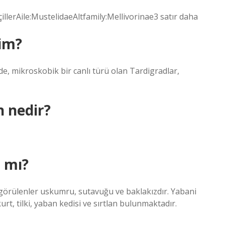
illerAile:MustelidaeAltfamily:Mellivorinae3 satır daha
im?
de, mikroskobik bir canlı türü olan Tardigradlar,
n nedir?
 mı?
k görülenler uskumru, sutavuğu ve baklakızdır. Yabani
rt, tilki, yaban kedisi ve sırtlan bulunmaktadır.