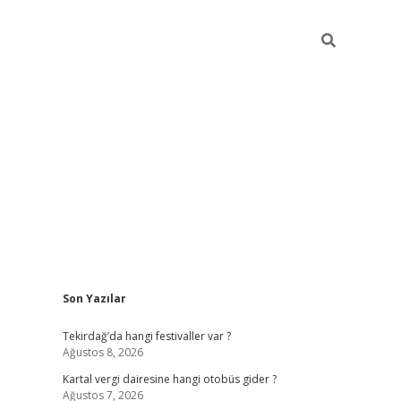
Sidebar
Son Yazılar
https://elexbett.net/
betex
Tekirdağ’da hangi festivaller var ?
Ağustos 8, 2026
Kartal vergi dairesine hangi otobüs gider ?
Ağustos 7, 2026