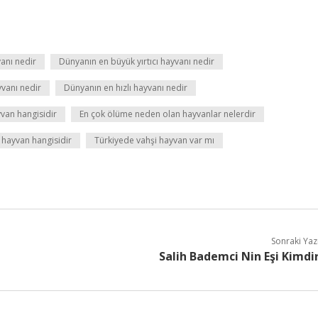
anı nedir
Dünyanın en büyük yırtıcı hayvanı nedir
vanı nedir
Dünyanın en hızlı hayvanı nedir
yvan hangisidir
En çok ölüme neden olan hayvanlar nelerdir
 hayvan hangisidir
Türkiyede vahşi hayvan var mı
Sonraki Yaz
Salih Bademci Nin Eşi Kimdi