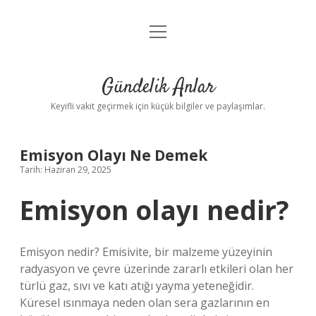
menüyü
Anasayfa
aç
Gizlilik Politikası
Gündelik Anlar
Yasal Uyarı
Keyifli vakit geçirmek için küçük bilgiler ve paylaşımlar.
Hakkımızda
Emisyon Olayı Ne Demek
Tarih: Haziran 29, 2025
Emisyon olayı nedir?
Emisyon nedir? Emisivite, bir malzeme yüzeyinin
radyasyon ve çevre üzerinde zararlı etkileri olan her
türlü gaz, sıvı ve katı atığı yayma yeteneğidir.
Küresel ısınmaya neden olan sera gazlarının en