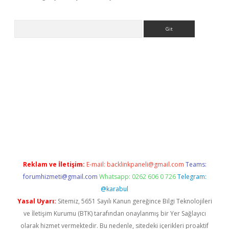
Arama
t/
betexper.xyz
Reklam ve İletişim:
E-mail:
backlinkpaneli@gmail.com
Teams:
forumhizmeti@gmail.com
Whatsapp: 0262 606 0 726
Telegram:
@karabul
Yasal Uyarı:
Sitemiz, 5651 Sayılı Kanun gereğince Bilgi Teknolojileri
ve İletişim Kurumu (BTK) tarafından onaylanmış bir Yer Sağlayıcı
olarak hizmet vermektedir. Bu nedenle, sitedeki içerikleri proaktif