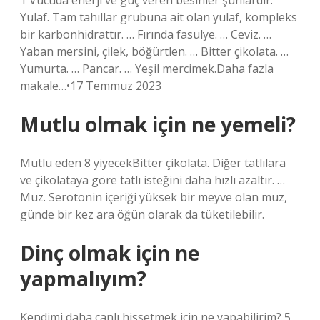
1 Vücuda enerji ve güç veren besinler şunlardır:
Yulaf. Tam tahıllar grubuna ait olan yulaf, kompleks
bir karbonhidrattır. … Fırında fasulye. … Ceviz. …
Yaban mersini, çilek, böğürtlen. … Bitter çikolata. …
Yumurta. … Pancar. … Yeşil mercimek.Daha fazla
makale…•17 Temmuz 2023
Mutlu olmak için ne yemeli?
Mutlu eden 8 yiyecekBitter çikolata. Diğer tatlılara
ve çikolataya göre tatlı isteğini daha hızlı azaltır. …
Muz. Serotonin içeriği yüksek bir meyve olan muz,
günde bir kez ara öğün olarak da tüketilebilir.
Dinç olmak için ne
yapmalıyım?
Kendimi daha canlı hissetmek için ne yapabilirim? 5