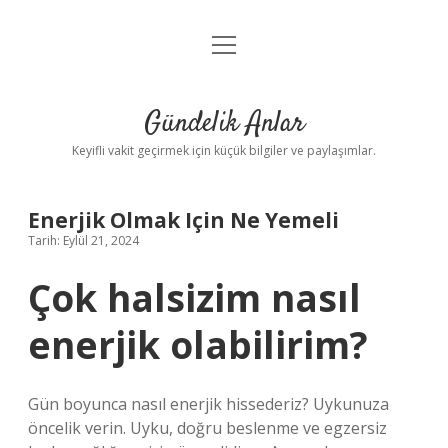
menüyü
Anasayfa
aç
Gizlilik Politikası
Gündelik Anlar
Yasal Uyarı
Keyifli vakit geçirmek için küçük bilgiler ve paylaşımlar.
Hakkımızda
Enerjik Olmak Için Ne Yemeli
Tarih: Eylül 21, 2024
Çok halsizim nasıl
enerjik olabilirim?
Gün boyunca nasıl enerjik hissederiz? Uykunuza
öncelik verin. Uyku, doğru beslenme ve egzersiz