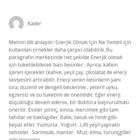
Kader
Metnin dili anlaşılır; Enerjik Olmak Için Ne Yemeli için
kullanılan örnekler daha çarpıcı olabilirdi. Bu
paragrafın merkezinde net şekilde Enerjik olmak
için tüketilebilecek bazı besinler : Ayrıca, kafein
içeren içecekler (kahve, yeşil çay, çikolata) de enerji
seviyesini artırabilir. Enerji veren besinlerin yanı
sıra, düzenli ve dengeli beslenme , yeterli uyku,
egzersiz ve su tüketimi de önemlidir. Eğer enerji
düşüklüğü devam ederse, bir doktora başvurulması
önerilir. Esmer pirinç, kinoa, mercimek gibi tam
tahıllar ve baklagiller. Balık, tavuk ve hindi gibi
beyaz etler. Yumurta . Yoğurt . Lifli yeşil yapraklı
sebzeler . Sarımsak, mantar . Muz, elma, turunçgiller
gibi meyveler.