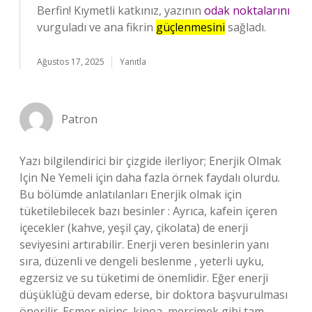
Berfin! Kıymetli katkınız, yazının
odak noktalarını
vurguladı ve ana fikrin
güçlenmesini
sağladı.
Ağustos 17, 2025
Yanıtla
Patron
Yazı bilgilendirici bir çizgide ilerliyor; Enerjik Olmak
Için Ne Yemeli için daha fazla örnek faydalı olurdu.
Bu bölümde anlatılanları Enerjik olmak için
tüketilebilecek bazı besinler : Ayrıca, kafein içeren
içecekler (kahve, yeşil çay, çikolata) de enerji
seviyesini artırabilir. Enerji veren besinlerin yanı
sıra, düzenli ve dengeli beslenme , yeterli uyku,
egzersiz ve su tüketimi de önemlidir. Eğer enerji
düşüklüğü devam ederse, bir doktora başvurulması
önerilir. Esmer pirinç, kinoa, mercimek gibi tam