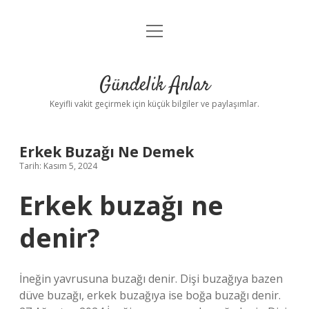
menüyü
Anasayfa
aç
Gizlilik Politikası
Gündelik Anlar
Yasal Uyarı
Keyifli vakit geçirmek için küçük bilgiler ve paylaşımlar.
Hakkımızda
Erkek Buzağı Ne Demek
Tarih: Kasım 5, 2024
Erkek buzağı ne
denir?
İneğin yavrusuna buzağı denir. Dişi buzağıya bazen
düve buzağı, erkek buzağıya ise boğa buzağı denir.