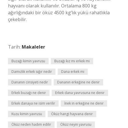
hayvanı olarak kullanılır. Ortalama 800 kg
ağırlığındaki bir öküz 4500 kg’lık yükü rahatlıkla
çekebilir.
Tarih:
Makaleler
Buzağı kimin yavrusu
Buzağı kız mı erkek mi
Damızlık erkek sığır nedir
Dana erkek mi
Dananın cinsiyeti nedir
Dananın erkeğine ne denir
Erkek buzağı ne denir
Erkek dana yavrusuna ne denir
Erkek danaya ne isim verilir
İnek in erkeğine ne denir
Kuzu kimin yavrusu
Öküz hangi hayvana denir
Öküz neden hadım edilir
Öküz neyin yavrusu